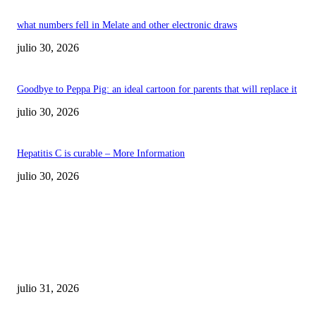
what numbers fell in Melate and other electronic draws
julio 30, 2026
Goodbye to Peppa Pig: an ideal cartoon for parents that will replace it
julio 30, 2026
Hepatitis C is curable – More Information
julio 30, 2026
POPULAR POSTS
¿Prevenir accidentes o salir a morder? Juárez
sigue esperando sus semáforos “inteligentes”
julio 31, 2026