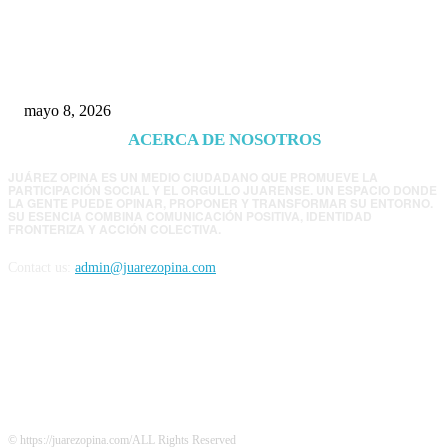
Trump endurece presión contra Morena: ahora
EE.UU. revisará consulados mexicanos por
presunta influencia política
mayo 8, 2026
ACERCA DE NOSOTROS
JUÁREZ OPINA ES UN MEDIO CIUDADANO QUE PROMUEVE LA
PARTICIPACIÓN SOCIAL Y EL ORGULLO JUARENSE. UN ESPACIO DONDE
LA GENTE PUEDE OPINAR, PROPONER Y TRANSFORMAR SU ENTORNO.
SU ESENCIA COMBINA COMUNICACIÓN POSITIVA, IDENTIDAD
FRONTERIZA Y ACCIÓN COLECTIVA.
Contact us:
admin@juarezopina.com
FOLLOW US
© https://juarezopina.com/ALL Rights Reserved