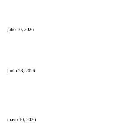
Maru Campos acusa: “La 4T negocia la ley” y pone
en riesgo la confianza en México
julio 10, 2026
¿Cuánto ganan los familiares de Cruz Pérez
Cuéllar en el Municipio?
junio 28, 2026
Rumbo al 2027: los suspirantes, la crisis
económica y el nuevo tablero político de
Chihuahua
mayo 10, 2026