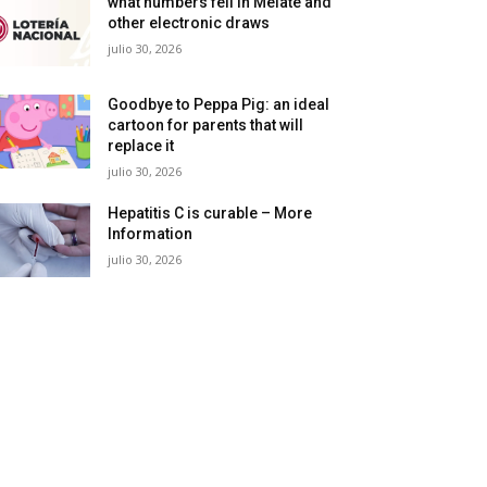
what numbers fell in Melate and
other electronic draws
julio 30, 2026
Goodbye to Peppa Pig: an ideal
cartoon for parents that will
replace it
julio 30, 2026
Hepatitis C is curable – More
Information
julio 30, 2026