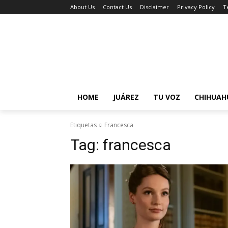
About Us
Contact Us
Disclaimer
Privacy Policy
T
HOME
JUÁREZ
TU VOZ
CHIHUAH
Etiquetas
Francesca
Tag:
francesca