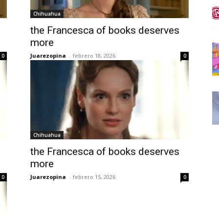
Chihuahua
the Francesca of books deserves
more
Juarezopina
-
febrero 18, 2026
0
0
Chihuahua
the Francesca of books deserves
more
Juarezopina
-
febrero 15, 2026
0
0