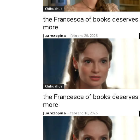
Chihuahua
the Francesca of books deserves
more
Juarezopina
-
febrero 20, 2026
Chihuahua
the Francesca of books deserves
more
Juarezopina
-
febrero 16, 2026