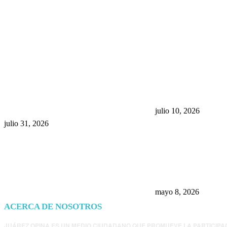
POPULAR POSTS
¿Prevenir accidentes o salir a
Maru Campos acu
morder? Juárez sigue
negocia la ley” y
esperando sus semáforos
la confianza en 
“inteligentes”
julio 10, 2026
julio 31, 2026
Trump endurece 
Morena: ahora EE
consulados mexi
presunta influenc
mayo 8, 2026
ACERCA DE NOSOTROS
JUÁREZ OPINA ES UN MEDIO CIUDADANO QUE PROMUEVE LA PARTICIPA