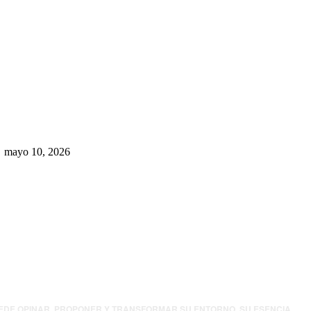
Rumbo al 2027: los suspirantes,
la crisis económica y el nuevo
tablero político de Chihuahua
mayo 10, 2026
UEDE OPINAR, PROPONER Y TRANSFORMAR SU ENTORNO. SU ESENCIA