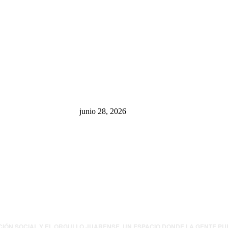
sa: “La 4T
¿Cuánto ganan los familiares de
 pone en riesgo
Cruz Pérez Cuéllar en el
México
Municipio?
junio 28, 2026
presión contra
.UU. revisará
canos por
ia política
CIÓN SOCIAL Y EL ORGULLO JUARENSE. UN ESPACIO DONDE LA GENTE P