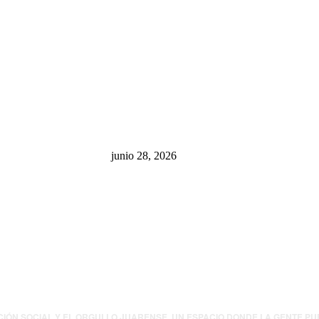
sa: “La 4T
¿Cuánto ganan los familiares de
 pone en riesgo
Cruz Pérez Cuéllar en el
México
Municipio?
junio 28, 2026
presión contra
.UU. revisará
canos por
ia política
CIÓN SOCIAL Y EL ORGULLO JUARENSE. UN ESPACIO DONDE LA GENTE P