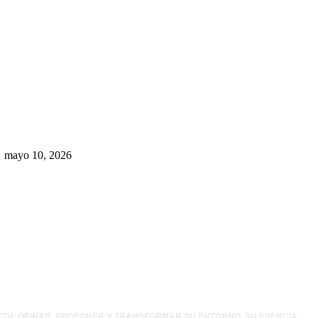
Rumbo al 2027: los suspirantes,
la crisis económica y el nuevo
tablero político de Chihuahua
mayo 10, 2026
UEDE OPINAR, PROPONER Y TRANSFORMAR SU ENTORNO. SU ESENCIA