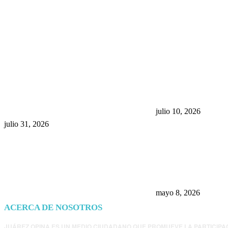
POPULAR POSTS
¿Prevenir accidentes o salir a
Maru Campos acu
morder? Juárez sigue
negocia la ley” y
esperando sus semáforos
la confianza en 
“inteligentes”
julio 10, 2026
julio 31, 2026
Trump endurece 
Morena: ahora EE
consulados mexi
presunta influenc
mayo 8, 2026
ACERCA DE NOSOTROS
JUÁREZ OPINA ES UN MEDIO CIUDADANO QUE PROMUEVE LA PARTICIPA