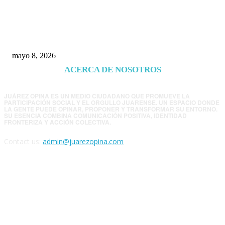
Trump endurece presión contra Morena: ahora
EE.UU. revisará consulados mexicanos por
presunta influencia política
mayo 8, 2026
ACERCA DE NOSOTROS
JUÁREZ OPINA ES UN MEDIO CIUDADANO QUE PROMUEVE LA
PARTICIPACIÓN SOCIAL Y EL ORGULLO JUARENSE. UN ESPACIO DONDE
LA GENTE PUEDE OPINAR, PROPONER Y TRANSFORMAR SU ENTORNO.
SU ESENCIA COMBINA COMUNICACIÓN POSITIVA, IDENTIDAD
FRONTERIZA Y ACCIÓN COLECTIVA.
Contact us:
admin@juarezopina.com
FOLLOW US