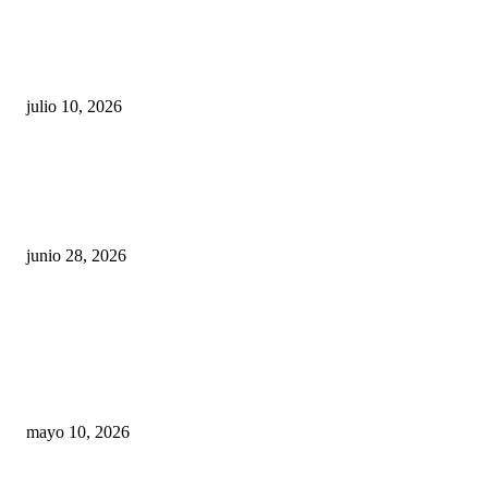
Maru Campos acusa: “La 4T negocia la ley” y pone
en riesgo la confianza en México
julio 10, 2026
¿Cuánto ganan los familiares de Cruz Pérez
Cuéllar en el Municipio?
junio 28, 2026
Rumbo al 2027: los suspirantes, la crisis
económica y el nuevo tablero político de
Chihuahua
mayo 10, 2026