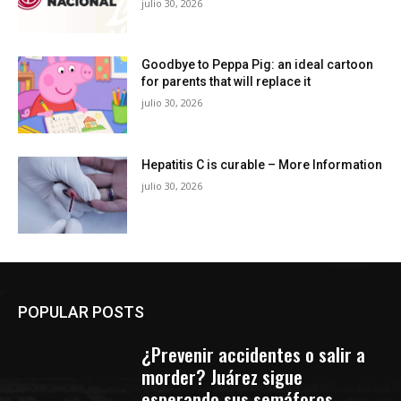
julio 30, 2026
Goodbye to Peppa Pig: an ideal cartoon
for parents that will replace it
julio 30, 2026
Hepatitis C is curable – More Information
julio 30, 2026
POPULAR POSTS
¿Prevenir accidentes o salir a
morder? Juárez sigue
esperando sus semáforos