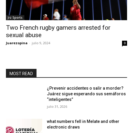
Jrz Sports
Two French rugby gamers arrested for
sexual abuse
Juarezopina
-
julio 9, 2024
0
MOST READ
¿Prevenir accidentes o salir a morder?
Juárez sigue esperando sus semáforos
“inteligentes”
julio 31, 2026
what numbers fell in Melate and other
electronic draws