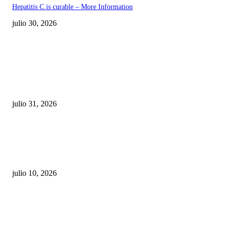
Hepatitis C is curable – More Information
julio 30, 2026
POPULAR POSTS
¿Prevenir accidentes o salir a morder? Juárez
sigue esperando sus semáforos “inteligentes”
julio 31, 2026
Maru Campos acusa: “La 4T negocia la ley” y pone
en riesgo la confianza en México
julio 10, 2026
¿Cuánto ganan los familiares de Cruz Pérez
Cuéllar en el Municipio?