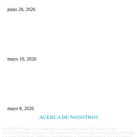
junio 28, 2026
Rumbo al 2027: los suspirantes, la crisis
económica y el nuevo tablero político de
Chihuahua
mayo 10, 2026
Trump endurece presión contra Morena: ahora
EE.UU. revisará consulados mexicanos por
presunta influencia política
mayo 8, 2026
ACERCA DE NOSOTROS
JUÁREZ OPINA ES UN MEDIO CIUDADANO QUE PROMUEVE LA
PARTICIPACIÓN SOCIAL Y EL ORGULLO JUARENSE. UN ESPACIO DONDE
LA GENTE PUEDE OPINAR, PROPONER Y TRANSFORMAR SU ENTORNO.