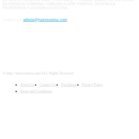
SU ESENCIA COMBINA COMUNICACIÓN POSITIVA, IDENTIDAD
FRONTERIZA Y ACCIÓN COLECTIVA.
Contact us:
admin@juarezopina.com
FOLLOW US
© https://juarezopina.com/ALL Rights Reserved
About Us
Contact Us
Disclaimer
Privacy Policy
Terms and Conditions