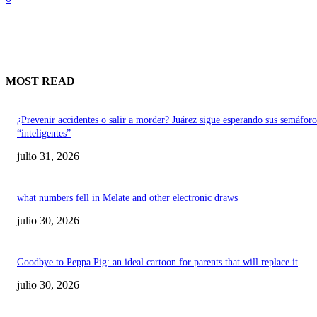
MOST READ
¿Prevenir accidentes o salir a morder? Juárez sigue esperando sus semáforo
“inteligentes”
julio 31, 2026
what numbers fell in Melate and other electronic draws
julio 30, 2026
Goodbye to Peppa Pig: an ideal cartoon for parents that will replace it
julio 30, 2026