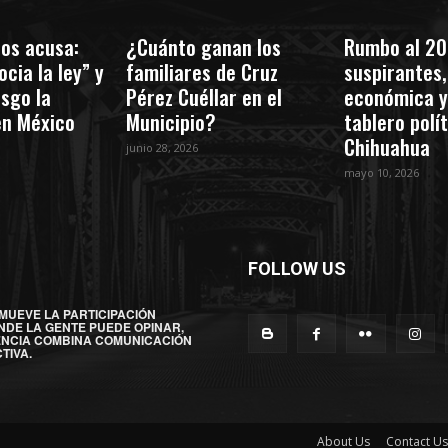
os acusa:
¿Cuánto ganan los
Rumbo al 20
cia la ley” y
familiares de Cruz
suspirantes, 
esgo la
Pérez Cuéllar en el
económica y
en México
Municipio?
tablero polí
Chihuahua
junio 28, 2026
mayo 10, 2026
FOLLOW US
MUEVE LA PARTICIPACIÓN
NDE LA GENTE PUEDE OPINAR,
ENCIA COMBINA COMUNICACIÓN
TIVA.
About Us
Contact Us