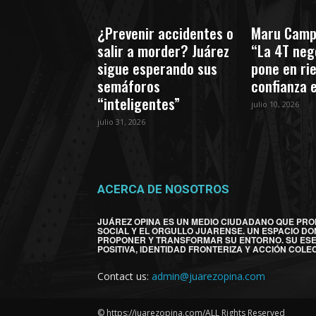
¿Prevenir accidentes o
Maru Camp
salir a morder? Juárez
“La 4T nego
sigue esperando sus
pone en ri
semáforos
confianza 
“inteligentes”
julio 10, 2026
julio 31, 2026
ACERCA DE NOSOTROS
JUÁREZ OPINA ES UN MEDIO CIUDADANO QUE PRO
SOCIAL Y EL ORGULLO JUARENSE. UN ESPACIO DO
PROPONER Y TRANSFORMAR SU ENTORNO. SU ES
POSITIVA, IDENTIDAD FRONTERIZA Y ACCIÓN COLEC
Contact us:
admin@juarezopina.com
© https://juarezopina.com/ALL Rights Reserved