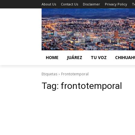
About Us
Contact Us
Disclaimer
Privacy Policy
T
HOME
JUÁREZ
TU VOZ
CHIHUAH
Etiquetas
Frontotemporal
Tag:
frontotemporal