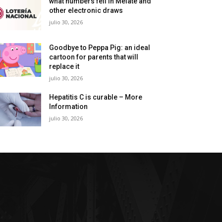
what numbers fell in Melate and
other electronic draws
julio 30, 2026
Goodbye to Peppa Pig: an ideal
cartoon for parents that will
replace it
julio 30, 2026
Hepatitis C is curable – More
Information
julio 30, 2026