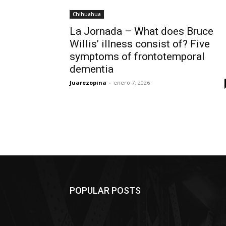
Chihuahua
La Jornada – What does Bruce
Willis’ illness consist of? Five
symptoms of frontotemporal
dementia
Juarezopina
-
enero 7, 2026
POPULAR POSTS