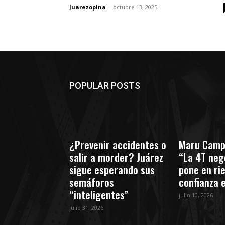
Juarezopina
-
octubre 13, 2025
POPULAR POSTS
¿Prevenir accidentes o
Maru Camp
salir a morder? Juárez
“La 4T nego
sigue esperando sus
pone en ri
semáforos
confianza 
“inteligentes”
julio 10, 2026
julio 31, 2026