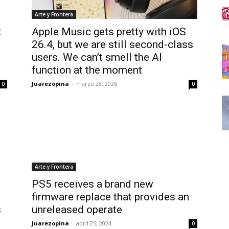
Arte y Frontera
:
Apple Music gets pretty with iOS
26.4, but we are still second-class
users. We can’t smell the AI ​​
function at the moment
Juarezopina
-
marzo 28, 2026
0
0
Arte y Frontera
PS5 receives a brand new
d
firmware replace that provides an
s
unreleased operate
Juarezopina
-
abril 25, 2024
0