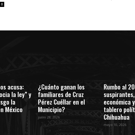
0
os acusa:
¿Cuánto ganan los
Rumbo al 20
cia la ley” y
familiares de Cruz
suspirantes, 
esgo la
Pérez Cuéllar en el
económica y
en México
Municipio?
tablero polí
Chihuahua
junio 28, 2026
mayo 10, 2026