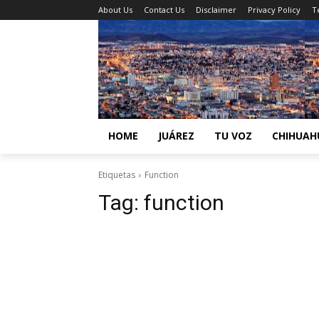
About Us
Contact Us
Disclaimer
Privacy Policy
T
HOME
JUÁREZ
TU VOZ
CHIHUAH
Etiquetas
Function
Tag:
function