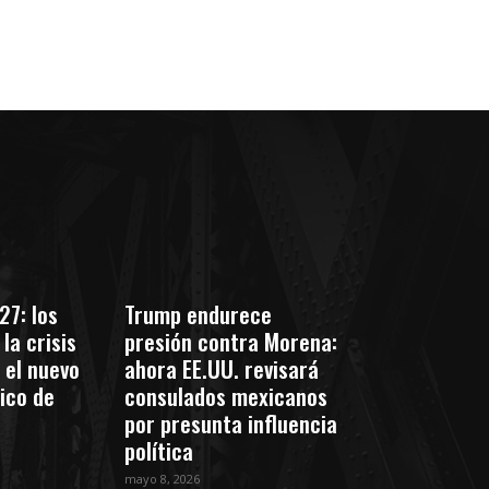
27: los
Trump endurece
la crisis
presión contra Morena:
 el nuevo
ahora EE.UU. revisará
tico de
consulados mexicanos
por presunta influencia
política
mayo 8, 2026