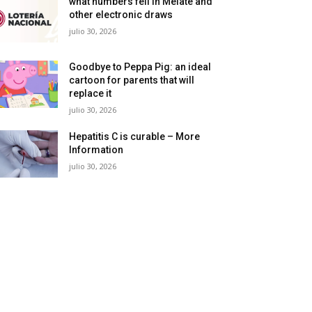
what numbers fell in Melate and
other electronic draws
julio 30, 2026
Goodbye to Peppa Pig: an ideal
cartoon for parents that will
replace it
julio 30, 2026
Hepatitis C is curable – More
Information
julio 30, 2026