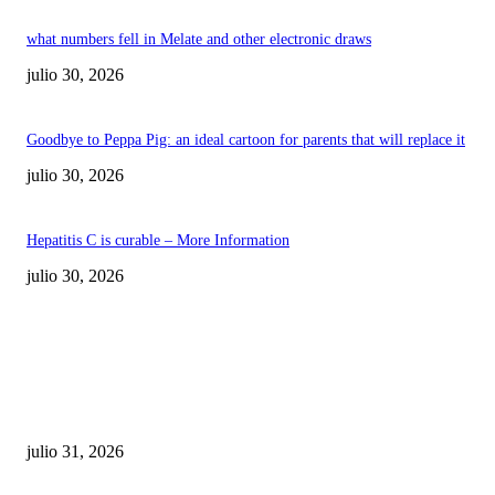
what numbers fell in Melate and other electronic draws
julio 30, 2026
Goodbye to Peppa Pig: an ideal cartoon for parents that will replace it
julio 30, 2026
Hepatitis C is curable – More Information
julio 30, 2026
POPULAR POSTS
¿Prevenir accidentes o salir a morder? Juárez
sigue esperando sus semáforos “inteligentes”
julio 31, 2026