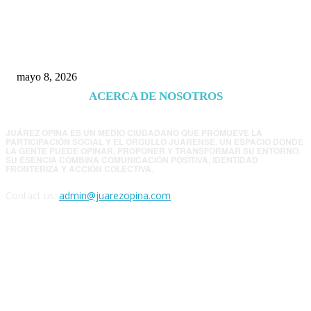
Trump endurece presión contra Morena: ahora
EE.UU. revisará consulados mexicanos por
presunta influencia política
mayo 8, 2026
ACERCA DE NOSOTROS
JUÁREZ OPINA ES UN MEDIO CIUDADANO QUE PROMUEVE LA
PARTICIPACIÓN SOCIAL Y EL ORGULLO JUARENSE. UN ESPACIO DONDE
LA GENTE PUEDE OPINAR, PROPONER Y TRANSFORMAR SU ENTORNO.
SU ESENCIA COMBINA COMUNICACIÓN POSITIVA, IDENTIDAD
FRONTERIZA Y ACCIÓN COLECTIVA.
Contact us:
admin@juarezopina.com
FOLLOW US