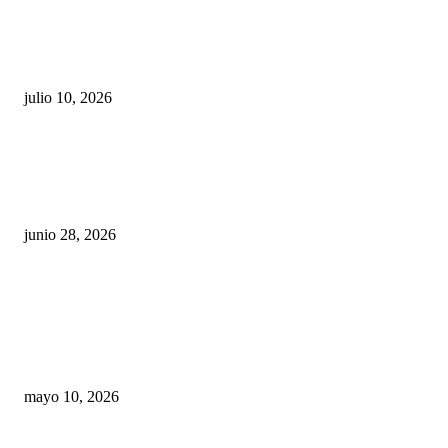
Maru Campos acusa: “La 4T negocia la ley” y pone
en riesgo la confianza en México
julio 10, 2026
¿Cuánto ganan los familiares de Cruz Pérez
Cuéllar en el Municipio?
junio 28, 2026
Rumbo al 2027: los suspirantes, la crisis
económica y el nuevo tablero político de
Chihuahua
mayo 10, 2026