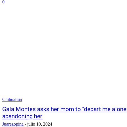
0
Chihuahua
Gala Montes asks her mom to “depart me alone!
abandoning her
Juarezopina
-
julio 10, 2024