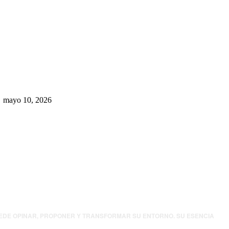
Rumbo al 2027: los suspirantes,
la crisis económica y el nuevo
tablero político de Chihuahua
mayo 10, 2026
UEDE OPINAR, PROPONER Y TRANSFORMAR SU ENTORNO. SU ESENCIA