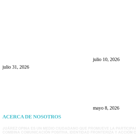
POPULAR POSTS
¿Prevenir accidentes o salir a
Maru Campos acu
morder? Juárez sigue
negocia la ley” y
esperando sus semáforos
la confianza en 
“inteligentes”
julio 10, 2026
julio 31, 2026
Trump endurece 
Morena: ahora EE
consulados mexi
presunta influenc
mayo 8, 2026
ACERCA DE NOSOTROS
JUÁREZ OPINA ES UN MEDIO CIUDADANO QUE PROMUEVE LA PARTICIPA
COMBINA COMUNICACIÓN POSITIVA, IDENTIDAD FRONTERIZA Y ACCIÓN C