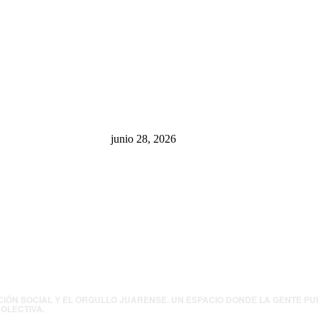
sa: “La 4T
¿Cuánto ganan los familiares de
 pone en riesgo
Cruz Pérez Cuéllar en el
México
Municipio?
junio 28, 2026
presión contra
.UU. revisará
canos por
ia política
CIÓN SOCIAL Y EL ORGULLO JUARENSE. UN ESPACIO DONDE LA GENTE P
OLECTIVA.