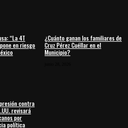
sa: “La 4T
¿Cuánto ganan los familiares de
 pone en riesgo
Cruz Pérez Cuéllar en el
México
Municipio?
junio 28, 2026
presión contra
.UU. revisará
canos por
ia política