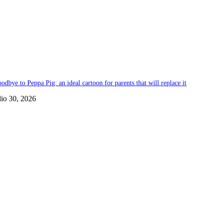
odbye to Peppa Pig: an ideal cartoon for parents that will replace it
lio 30, 2026