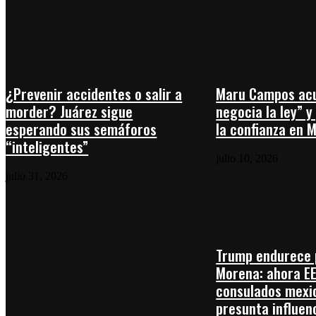
¿Prevenir accidentes o salir a
Maru Campos acu
morder? Juárez sigue
negocia la ley” y
esperando sus semáforos
la confianza en 
“inteligentes”
julio 10, 2026
julio 31, 2026
Trump endurece 
Morena: ahora EE
consulados mexi
presunta influenc