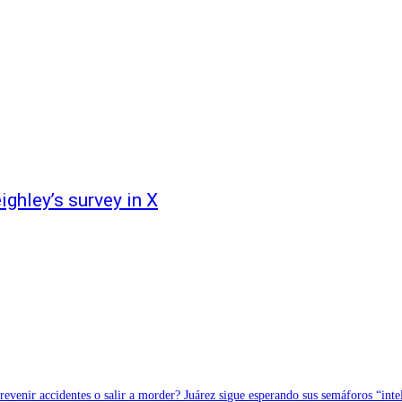
ghley’s survey in X
revenir accidentes o salir a morder? Juárez sigue esperando sus semáforos “inte