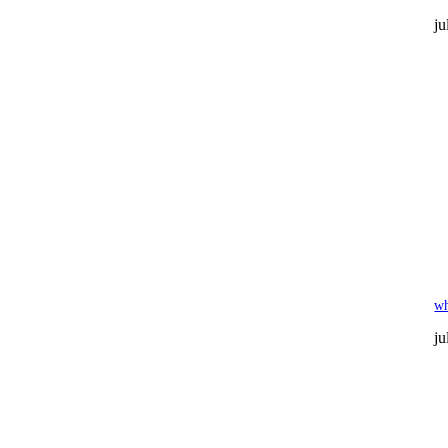
ju
wh
ju