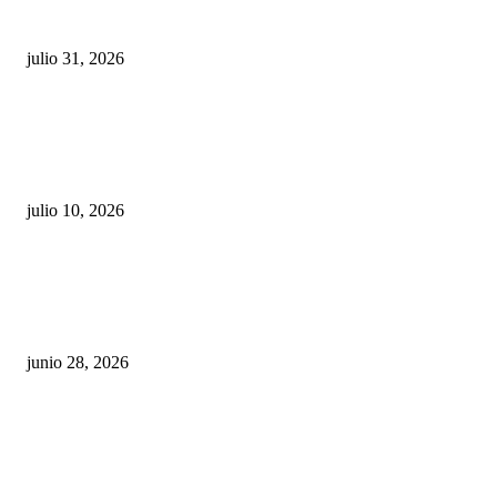
sigue esperando sus semáforos “inteligentes”
julio 31, 2026
Maru Campos acusa: “La 4T negocia la ley” y pone
en riesgo la confianza en México
julio 10, 2026
¿Cuánto ganan los familiares de Cruz Pérez
Cuéllar en el Municipio?
junio 28, 2026
Rumbo al 2027: los suspirantes, la crisis
económica y el nuevo tablero político de
Chihuahua