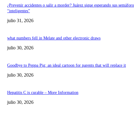
¿Prevenir accidentes o salir a morder? Juárez sigue esperando sus semáforo
“inteligentes”
julio 31, 2026
what numbers fell in Melate and other electronic draws
julio 30, 2026
Goodbye to Peppa Pig: an ideal cartoon for parents that will replace it
julio 30, 2026
Hepatitis C is curable – More Information
julio 30, 2026
POPULAR POSTS
¿Prevenir accidentes o salir a morder? Juárez