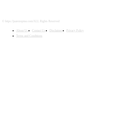
© https://juarezopina.com/ALL Rights Reserved
About Us
Contact Us
Disclaimer
Privacy Policy
Terms and Conditions