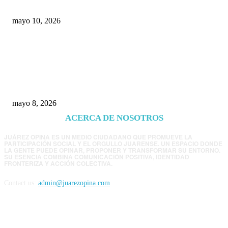
mayo 10, 2026
Trump endurece presión contra Morena: ahora
EE.UU. revisará consulados mexicanos por
presunta influencia política
mayo 8, 2026
ACERCA DE NOSOTROS
JUÁREZ OPINA ES UN MEDIO CIUDADANO QUE PROMUEVE LA
PARTICIPACIÓN SOCIAL Y EL ORGULLO JUARENSE. UN ESPACIO DONDE
LA GENTE PUEDE OPINAR, PROPONER Y TRANSFORMAR SU ENTORNO.
SU ESENCIA COMBINA COMUNICACIÓN POSITIVA, IDENTIDAD
FRONTERIZA Y ACCIÓN COLECTIVA.
Contact us:
admin@juarezopina.com
FOLLOW US