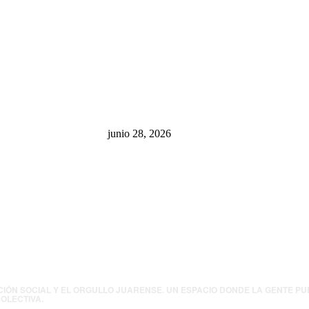
sa: “La 4T
¿Cuánto ganan los familiares de
 pone en riesgo
Cruz Pérez Cuéllar en el
México
Municipio?
junio 28, 2026
presión contra
.UU. revisará
canos por
ia política
CIÓN SOCIAL Y EL ORGULLO JUARENSE. UN ESPACIO DONDE LA GENTE P
OLECTIVA.