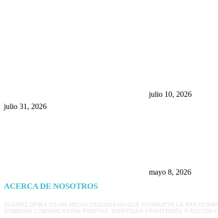
POPULAR POSTS
¿Prevenir accidentes o salir a
Maru Campos acu
morder? Juárez sigue
negocia la ley” y
esperando sus semáforos
la confianza en 
“inteligentes”
julio 10, 2026
julio 31, 2026
Trump endurece 
Morena: ahora EE
consulados mexi
presunta influenc
mayo 8, 2026
ACERCA DE NOSOTROS
JUÁREZ OPINA ES UN MEDIO CIUDADANO QUE PROMUEVE LA PARTICIPA
COMBINA COMUNICACIÓN POSITIVA, IDENTIDAD FRONTERIZA Y ACCIÓN C