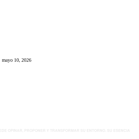
Rumbo al 2027: los suspirantes,
la crisis económica y el nuevo
tablero político de Chihuahua
mayo 10, 2026
UEDE OPINAR, PROPONER Y TRANSFORMAR SU ENTORNO. SU ESENCIA