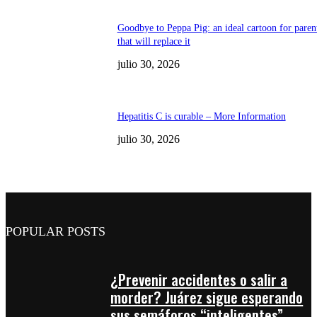
Goodbye to Peppa Pig: an ideal cartoon for paren
that will replace it
julio 30, 2026
Hepatitis C is curable – More Information
julio 30, 2026
POPULAR POSTS
¿Prevenir accidentes o salir a
morder? Juárez sigue esperando
sus semáforos “inteligentes”