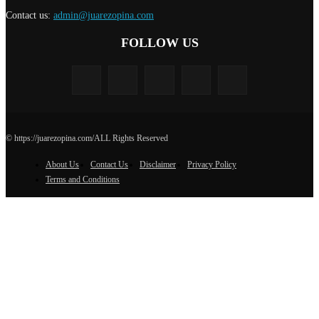
Contact us:
admin@juarezopina.com
FOLLOW US
© https://juarezopina.com/ALL Rights Reserved
About Us
Contact Us
Disclaimer
Privacy Policy
Terms and Conditions