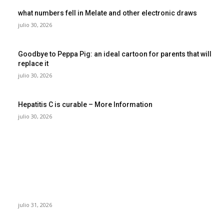
what numbers fell in Melate and other electronic draws
julio 30, 2026
Goodbye to Peppa Pig: an ideal cartoon for parents that will
replace it
julio 30, 2026
Hepatitis C is curable – More Information
julio 30, 2026
POPULAR POSTS
¿Prevenir accidentes o salir a morder? Juárez
sigue esperando sus semáforos “inteligentes”
julio 31, 2026