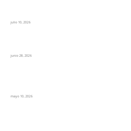
Maru Campos acusa: “La 4T negocia la ley” y
pone en riesgo la confianza en México
julio 10, 2026
¿Cuánto ganan los familiares de Cruz Pérez
Cuéllar en el Municipio?
junio 28, 2026
Rumbo al 2027: los suspirantes, la crisis
económica y el nuevo tablero político de
Chihuahua
mayo 10, 2026
Trump endurece presión contra Morena: ahora
EE.UU. revisará consulados mexicanos por
presunta influencia política