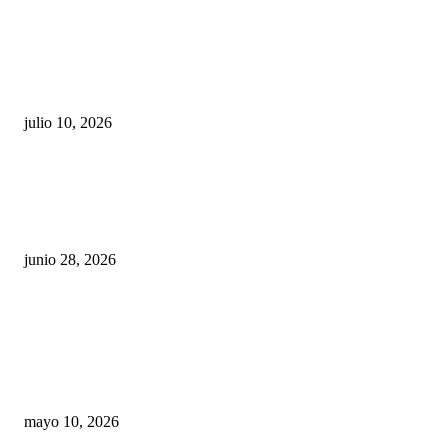
Maru Campos acusa: “La 4T negocia la ley” y pone
en riesgo la confianza en México
julio 10, 2026
¿Cuánto ganan los familiares de Cruz Pérez
Cuéllar en el Municipio?
junio 28, 2026
Rumbo al 2027: los suspirantes, la crisis
económica y el nuevo tablero político de
Chihuahua
mayo 10, 2026