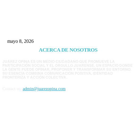
Trump endurece presión contra Morena: ahora
EE.UU. revisará consulados mexicanos por
presunta influencia política
mayo 8, 2026
ACERCA DE NOSOTROS
JUÁREZ OPINA ES UN MEDIO CIUDADANO QUE PROMUEVE LA
PARTICIPACIÓN SOCIAL Y EL ORGULLO JUARENSE. UN ESPACIO DONDE
LA GENTE PUEDE OPINAR, PROPONER Y TRANSFORMAR SU ENTORNO.
SU ESENCIA COMBINA COMUNICACIÓN POSITIVA, IDENTIDAD
FRONTERIZA Y ACCIÓN COLECTIVA.
Contact us:
admin@juarezopina.com
FOLLOW US