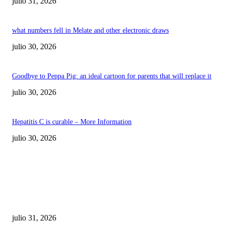
julio 31, 2026
what numbers fell in Melate and other electronic draws
julio 30, 2026
Goodbye to Peppa Pig: an ideal cartoon for parents that will replace it
julio 30, 2026
Hepatitis C is curable – More Information
julio 30, 2026
POPULAR POSTS
¿Prevenir accidentes o salir a morder? Juárez
sigue esperando sus semáforos “inteligentes”
julio 31, 2026