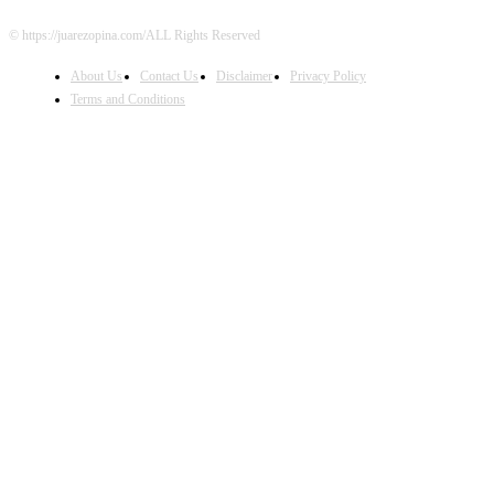
© https://juarezopina.com/ALL Rights Reserved
About Us
Contact Us
Disclaimer
Privacy Policy
Terms and Conditions