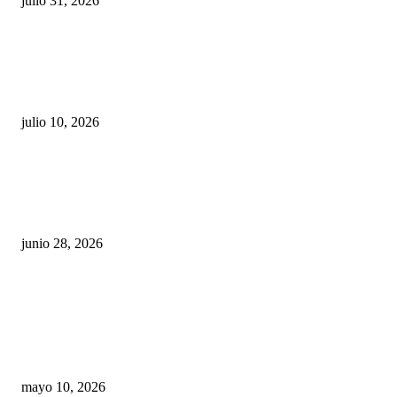
julio 31, 2026
Maru Campos acusa: “La 4T negocia la ley” y pone
en riesgo la confianza en México
julio 10, 2026
¿Cuánto ganan los familiares de Cruz Pérez
Cuéllar en el Municipio?
junio 28, 2026
Rumbo al 2027: los suspirantes, la crisis
económica y el nuevo tablero político de
Chihuahua
mayo 10, 2026