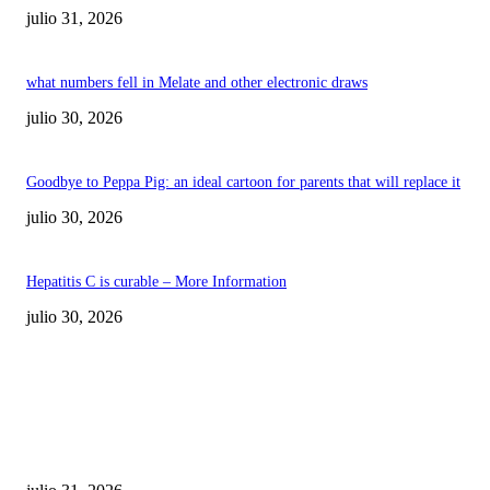
julio 31, 2026
what numbers fell in Melate and other electronic draws
julio 30, 2026
Goodbye to Peppa Pig: an ideal cartoon for parents that will replace it
julio 30, 2026
Hepatitis C is curable – More Information
julio 30, 2026
POPULAR POSTS
¿Prevenir accidentes o salir a morder? Juárez
sigue esperando sus semáforos “inteligentes”