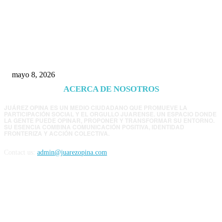
Trump endurece presión contra Morena: ahora
EE.UU. revisará consulados mexicanos por
presunta influencia política
mayo 8, 2026
ACERCA DE NOSOTROS
JUÁREZ OPINA ES UN MEDIO CIUDADANO QUE PROMUEVE LA
PARTICIPACIÓN SOCIAL Y EL ORGULLO JUARENSE. UN ESPACIO DONDE
LA GENTE PUEDE OPINAR, PROPONER Y TRANSFORMAR SU ENTORNO.
SU ESENCIA COMBINA COMUNICACIÓN POSITIVA, IDENTIDAD
FRONTERIZA Y ACCIÓN COLECTIVA.
Contact us:
admin@juarezopina.com
FOLLOW US