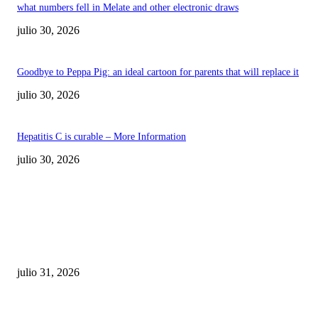
what numbers fell in Melate and other electronic draws
julio 30, 2026
Goodbye to Peppa Pig: an ideal cartoon for parents that will replace it
julio 30, 2026
Hepatitis C is curable – More Information
julio 30, 2026
POPULAR POSTS
¿Prevenir accidentes o salir a morder? Juárez
sigue esperando sus semáforos “inteligentes”
julio 31, 2026