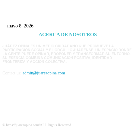
EE.UU. revisará consulados mexicanos por
presunta influencia política
mayo 8, 2026
ACERCA DE NOSOTROS
JUÁREZ OPINA ES UN MEDIO CIUDADANO QUE PROMUEVE LA
PARTICIPACIÓN SOCIAL Y EL ORGULLO JUARENSE. UN ESPACIO DONDE
LA GENTE PUEDE OPINAR, PROPONER Y TRANSFORMAR SU ENTORNO.
SU ESENCIA COMBINA COMUNICACIÓN POSITIVA, IDENTIDAD
FRONTERIZA Y ACCIÓN COLECTIVA.
Contact us:
admin@juarezopina.com
FOLLOW US
© https://juarezopina.com/ALL Rights Reserved