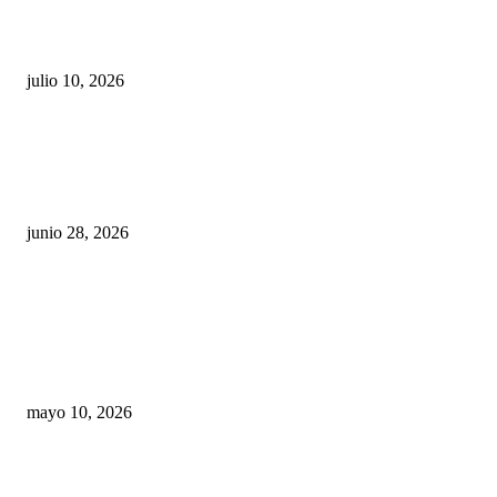
Maru Campos acusa: “La 4T negocia la ley” y pone
en riesgo la confianza en México
julio 10, 2026
¿Cuánto ganan los familiares de Cruz Pérez
Cuéllar en el Municipio?
junio 28, 2026
Rumbo al 2027: los suspirantes, la crisis
económica y el nuevo tablero político de
Chihuahua
mayo 10, 2026
Trump endurece presión contra Morena: ahora