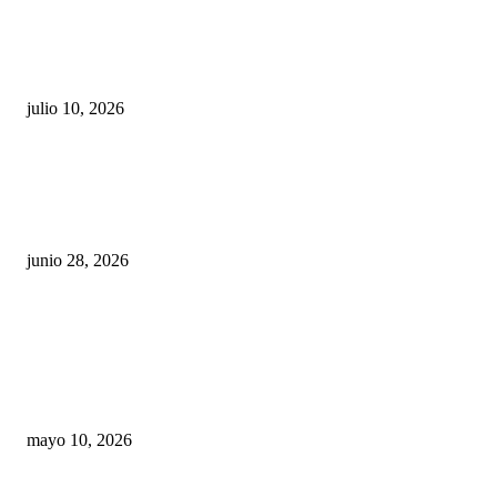
Maru Campos acusa: “La 4T negocia la ley” y pone
en riesgo la confianza en México
julio 10, 2026
¿Cuánto ganan los familiares de Cruz Pérez
Cuéllar en el Municipio?
junio 28, 2026
Rumbo al 2027: los suspirantes, la crisis
económica y el nuevo tablero político de
Chihuahua
mayo 10, 2026