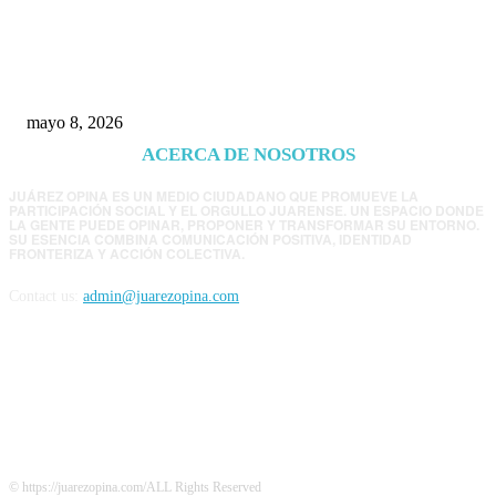
Trump endurece presión contra Morena: ahora
EE.UU. revisará consulados mexicanos por
presunta influencia política
mayo 8, 2026
ACERCA DE NOSOTROS
JUÁREZ OPINA ES UN MEDIO CIUDADANO QUE PROMUEVE LA
PARTICIPACIÓN SOCIAL Y EL ORGULLO JUARENSE. UN ESPACIO DONDE
LA GENTE PUEDE OPINAR, PROPONER Y TRANSFORMAR SU ENTORNO.
SU ESENCIA COMBINA COMUNICACIÓN POSITIVA, IDENTIDAD
FRONTERIZA Y ACCIÓN COLECTIVA.
Contact us:
admin@juarezopina.com
FOLLOW US
© https://juarezopina.com/ALL Rights Reserved