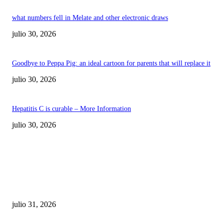
what numbers fell in Melate and other electronic draws
julio 30, 2026
Goodbye to Peppa Pig: an ideal cartoon for parents that will replace it
julio 30, 2026
Hepatitis C is curable – More Information
julio 30, 2026
POPULAR POSTS
¿Prevenir accidentes o salir a morder? Juárez
sigue esperando sus semáforos “inteligentes”
julio 31, 2026