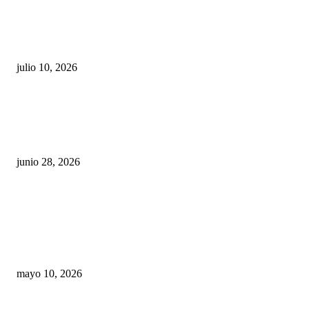
Maru Campos acusa: “La 4T negocia la ley” y pone
en riesgo la confianza en México
julio 10, 2026
¿Cuánto ganan los familiares de Cruz Pérez
Cuéllar en el Municipio?
junio 28, 2026
Rumbo al 2027: los suspirantes, la crisis
económica y el nuevo tablero político de
Chihuahua
mayo 10, 2026