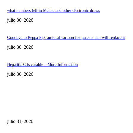
what numbers fell in Melate and other electronic draws
julio 30, 2026
Goodbye to Peppa Pig: an ideal cartoon for parents that will replace it
julio 30, 2026
Hepatitis C is curable – More Information
julio 30, 2026
POPULAR POSTS
¿Prevenir accidentes o salir a morder? Juárez
sigue esperando sus semáforos “inteligentes”
julio 31, 2026