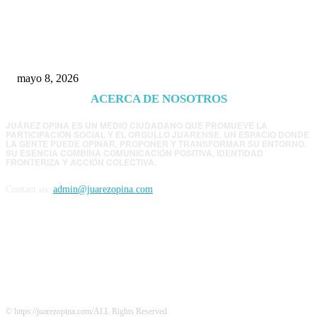
Trump endurece presión contra Morena: ahora
EE.UU. revisará consulados mexicanos por
presunta influencia política
mayo 8, 2026
ACERCA DE NOSOTROS
JUÁREZ OPINA ES UN MEDIO CIUDADANO QUE PROMUEVE LA
PARTICIPACIÓN SOCIAL Y EL ORGULLO JUARENSE. UN ESPACIO DONDE
LA GENTE PUEDE OPINAR, PROPONER Y TRANSFORMAR SU ENTORNO.
SU ESENCIA COMBINA COMUNICACIÓN POSITIVA, IDENTIDAD
FRONTERIZA Y ACCIÓN COLECTIVA.
Contact us:
admin@juarezopina.com
FOLLOW US
© https://juarezopina.com/ALL Rights Reserved