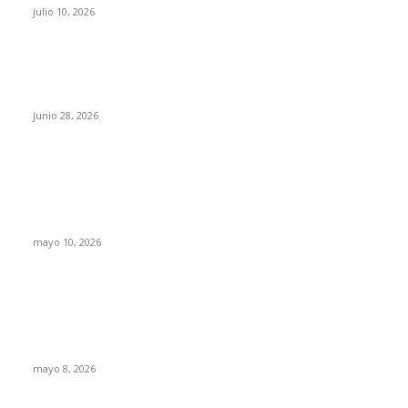
julio 10, 2026
¿Cuánto ganan los familiares de Cruz Pérez
Cuéllar en el Municipio?
junio 28, 2026
Rumbo al 2027: los suspirantes, la crisis
económica y el nuevo tablero político de
Chihuahua
mayo 10, 2026
Trump endurece presión contra Morena: ahora
EE.UU. revisará consulados mexicanos por
presunta influencia política
mayo 8, 2026