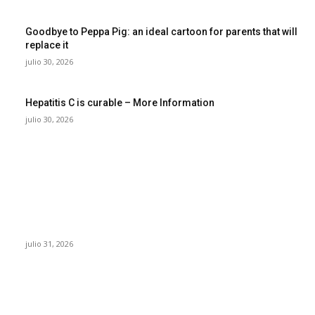
Goodbye to Peppa Pig: an ideal cartoon for parents that will
replace it
julio 30, 2026
Hepatitis C is curable – More Information
julio 30, 2026
POPULAR POSTS
¿Prevenir accidentes o salir a morder? Juárez
sigue esperando sus semáforos “inteligentes”
julio 31, 2026
Maru Campos acusa: “La 4T negocia la ley” y
pone en riesgo la confianza en México