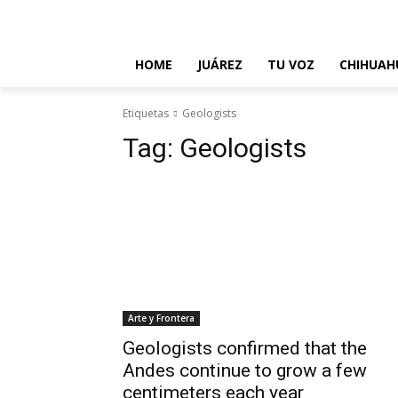
About Us
Contact Us
Disclaimer
Privacy Policy
T
HOME
JUÁREZ
TU VOZ
CHIHUAH
Etiquetas
Geologists
Tag:
Geologists
Arte y Frontera
Geologists confirmed that the
Andes continue to grow a few
centimeters each year