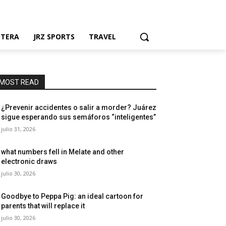
NTERA
JRZ SPORTS
TRAVEL
MOST READ
¿Prevenir accidentes o salir a morder? Juárez
sigue esperando sus semáforos “inteligentes”
julio 31, 2026
what numbers fell in Melate and other
electronic draws
julio 30, 2026
Goodbye to Peppa Pig: an ideal cartoon for
parents that will replace it
julio 30, 2026