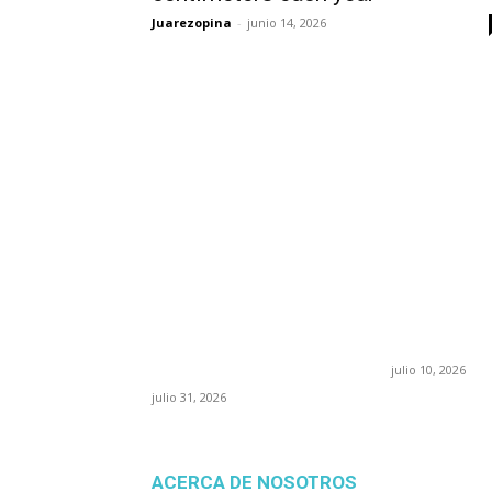
Juarezopina
-
junio 14, 2026
POPULAR POSTS
¿Prevenir accidentes o
Maru Camp
salir a morder? Juárez
“La 4T nego
sigue esperando sus
pone en ri
semáforos
confianza 
“inteligentes”
julio 10, 2026
julio 31, 2026
ACERCA DE NOSOTROS