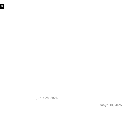
0
os acusa:
¿Cuánto ganan los
Rumbo al 20
cia la ley” y
familiares de Cruz
suspirantes, 
esgo la
Pérez Cuéllar en el
económica y
en México
Municipio?
tablero polí
Chihuahua
junio 28, 2026
mayo 10, 2026
FOLLOW US