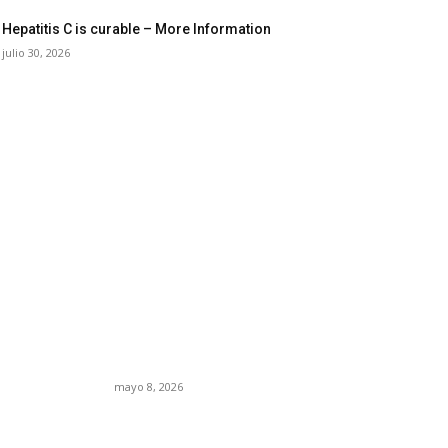
Hepatitis C is curable – More Information
julio 30, 2026
27: los
Trump endurece
la crisis
presión contra Morena:
 el nuevo
ahora EE.UU. revisará
tico de
consulados mexicanos
por presunta influencia
política
mayo 8, 2026