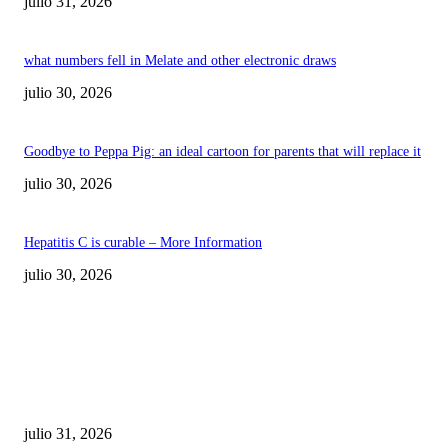
julio 31, 2026
what numbers fell in Melate and other electronic draws
julio 30, 2026
Goodbye to Peppa Pig: an ideal cartoon for parents that will replace it
julio 30, 2026
Hepatitis C is curable – More Information
julio 30, 2026
POPULAR POSTS
¿Prevenir accidentes o salir a morder? Juárez
sigue esperando sus semáforos “inteligentes”
julio 31, 2026