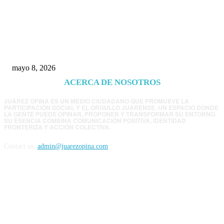
Trump endurece presión contra Morena: ahora
EE.UU. revisará consulados mexicanos por
presunta influencia política
mayo 8, 2026
ACERCA DE NOSOTROS
JUÁREZ OPINA ES UN MEDIO CIUDADANO QUE PROMUEVE LA
PARTICIPACIÓN SOCIAL Y EL ORGULLO JUARENSE. UN ESPACIO DONDE
LA GENTE PUEDE OPINAR, PROPONER Y TRANSFORMAR SU ENTORNO.
SU ESENCIA COMBINA COMUNICACIÓN POSITIVA, IDENTIDAD
FRONTERIZA Y ACCIÓN COLECTIVA.
Contact us:
admin@juarezopina.com
FOLLOW US