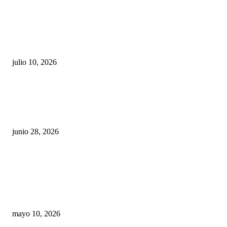
Maru Campos acusa: “La 4T negocia la ley” y pone
en riesgo la confianza en México
julio 10, 2026
¿Cuánto ganan los familiares de Cruz Pérez
Cuéllar en el Municipio?
junio 28, 2026
Rumbo al 2027: los suspirantes, la crisis
económica y el nuevo tablero político de
Chihuahua
mayo 10, 2026