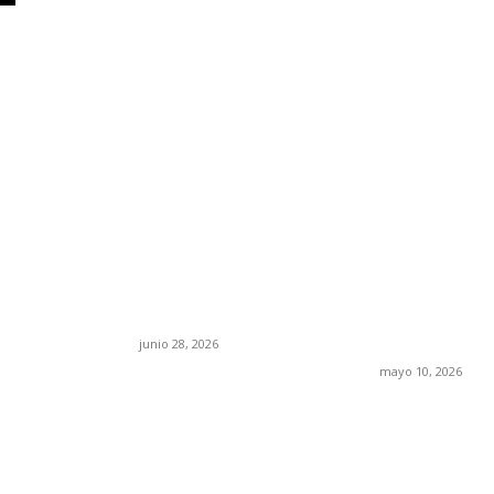
os acusa:
¿Cuánto ganan los
Rumbo al 20
cia la ley” y
familiares de Cruz
suspirantes, 
esgo la
Pérez Cuéllar en el
económica y
en México
Municipio?
tablero polí
Chihuahua
junio 28, 2026
mayo 10, 2026
FOLLOW US