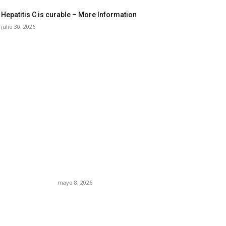
Hepatitis C is curable – More Information
julio 30, 2026
27: los
Trump endurece
la crisis
presión contra Morena:
 el nuevo
ahora EE.UU. revisará
tico de
consulados mexicanos
por presunta influencia
política
mayo 8, 2026