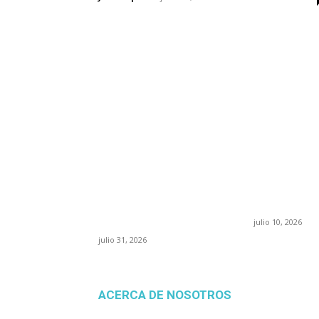
POPULAR POSTS
¿Prevenir accidentes o
Maru Camp
salir a morder? Juárez
“La 4T nego
sigue esperando sus
pone en ri
semáforos
confianza 
“inteligentes”
julio 10, 2026
julio 31, 2026
ACERCA DE NOSOTROS