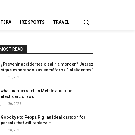
NTERA
JRZ SPORTS
TRAVEL
MOST READ
¿Prevenir accidentes o salir a morder? Juárez
sigue esperando sus semáforos “inteligentes”
julio 31, 2026
what numbers fell in Melate and other
electronic draws
julio 30, 2026
Goodbye to Peppa Pig: an ideal cartoon for
parents that will replace it
julio 30, 2026