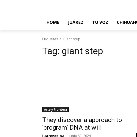
About Us
Contact Us
Disclaimer
Privacy Policy
T
HOME
JUÁREZ
TU VOZ
CHIHUAH
Etiquetas
Giant step
Tag:
giant step
Arte y Frontera
They discover a approach to
‘program’ DNA at will
Juarezopina
-
junio 30, 2024