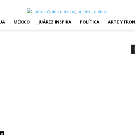
erms and Conditions
UA
MÉXICO
JUÁREZ INSPIRA
POLÍTICA
ARTE Y FRO
0