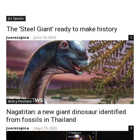
Jrz Sports
The ‘Steel Giant’ ready to make history
Juarezopina
-
junio 14, 2026
0
Arte y Frontera
Nagatitan: a new giant dinosaur identified
from fossils in Thailand
Juarezopina
-
mayo 15, 2026
0