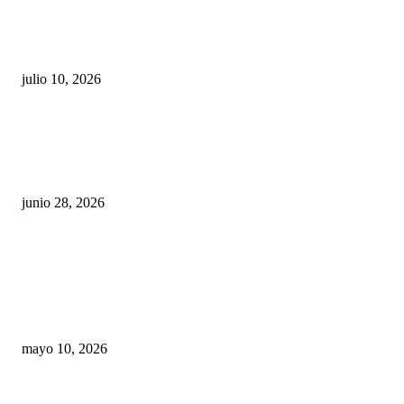
Maru Campos acusa: “La 4T negocia la ley” y pone
en riesgo la confianza en México
julio 10, 2026
¿Cuánto ganan los familiares de Cruz Pérez
Cuéllar en el Municipio?
junio 28, 2026
Rumbo al 2027: los suspirantes, la crisis
económica y el nuevo tablero político de
Chihuahua
mayo 10, 2026