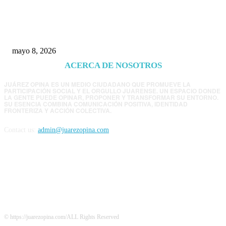
Trump endurece presión contra Morena: ahora
EE.UU. revisará consulados mexicanos por
presunta influencia política
mayo 8, 2026
ACERCA DE NOSOTROS
JUÁREZ OPINA ES UN MEDIO CIUDADANO QUE PROMUEVE LA
PARTICIPACIÓN SOCIAL Y EL ORGULLO JUARENSE. UN ESPACIO DONDE
LA GENTE PUEDE OPINAR, PROPONER Y TRANSFORMAR SU ENTORNO.
SU ESENCIA COMBINA COMUNICACIÓN POSITIVA, IDENTIDAD
FRONTERIZA Y ACCIÓN COLECTIVA.
Contact us:
admin@juarezopina.com
FOLLOW US
© https://juarezopina.com/ALL Rights Reserved