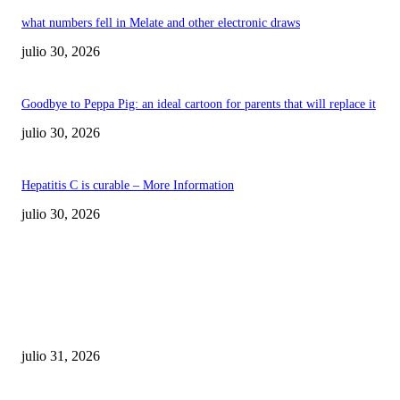
what numbers fell in Melate and other electronic draws
julio 30, 2026
Goodbye to Peppa Pig: an ideal cartoon for parents that will replace it
julio 30, 2026
Hepatitis C is curable – More Information
julio 30, 2026
POPULAR POSTS
¿Prevenir accidentes o salir a morder? Juárez
sigue esperando sus semáforos “inteligentes”
julio 31, 2026