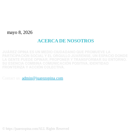
Trump endurece presión contra Morena: ahora
EE.UU. revisará consulados mexicanos por
presunta influencia política
mayo 8, 2026
ACERCA DE NOSOTROS
JUÁREZ OPINA ES UN MEDIO CIUDADANO QUE PROMUEVE LA
PARTICIPACIÓN SOCIAL Y EL ORGULLO JUARENSE. UN ESPACIO DONDE
LA GENTE PUEDE OPINAR, PROPONER Y TRANSFORMAR SU ENTORNO.
SU ESENCIA COMBINA COMUNICACIÓN POSITIVA, IDENTIDAD
FRONTERIZA Y ACCIÓN COLECTIVA.
Contact us:
admin@juarezopina.com
FOLLOW US
© https://juarezopina.com/ALL Rights Reserved