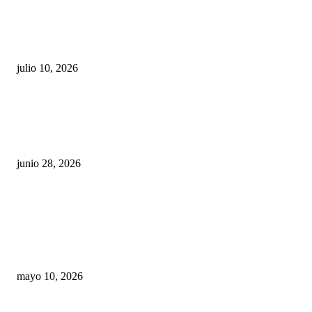
Maru Campos acusa: “La 4T negocia la ley” y pone
en riesgo la confianza en México
julio 10, 2026
¿Cuánto ganan los familiares de Cruz Pérez
Cuéllar en el Municipio?
junio 28, 2026
Rumbo al 2027: los suspirantes, la crisis
económica y el nuevo tablero político de
Chihuahua
mayo 10, 2026