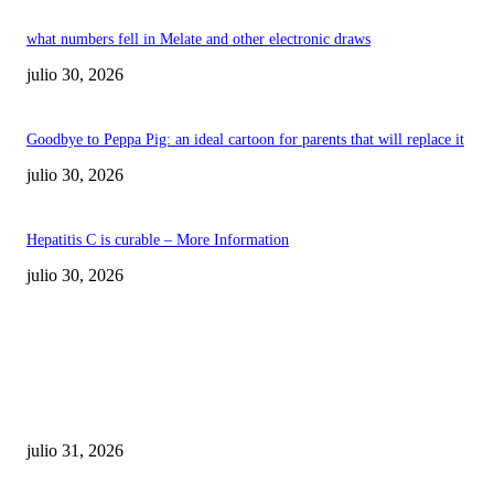
what numbers fell in Melate and other electronic draws
julio 30, 2026
Goodbye to Peppa Pig: an ideal cartoon for parents that will replace it
julio 30, 2026
Hepatitis C is curable – More Information
julio 30, 2026
POPULAR POSTS
¿Prevenir accidentes o salir a morder? Juárez
sigue esperando sus semáforos “inteligentes”
julio 31, 2026