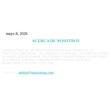
Trump endurece presión contra Morena: ahora
EE.UU. revisará consulados mexicanos por
presunta influencia política
mayo 8, 2026
ACERCA DE NOSOTROS
JUÁREZ OPINA ES UN MEDIO CIUDADANO QUE PROMUEVE LA
PARTICIPACIÓN SOCIAL Y EL ORGULLO JUARENSE. UN ESPACIO DONDE
LA GENTE PUEDE OPINAR, PROPONER Y TRANSFORMAR SU ENTORNO.
SU ESENCIA COMBINA COMUNICACIÓN POSITIVA, IDENTIDAD
FRONTERIZA Y ACCIÓN COLECTIVA.
Contact us:
admin@juarezopina.com
FOLLOW US