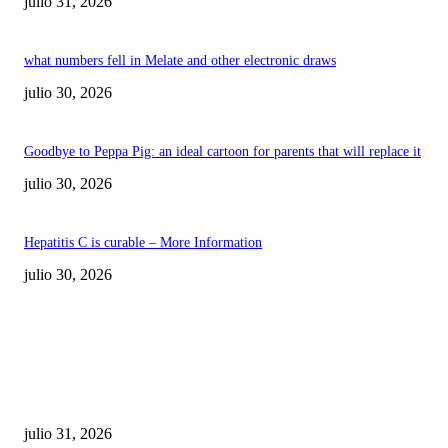
julio 31, 2026
what numbers fell in Melate and other electronic draws
julio 30, 2026
Goodbye to Peppa Pig: an ideal cartoon for parents that will replace it
julio 30, 2026
Hepatitis C is curable – More Information
julio 30, 2026
POPULAR POSTS
¿Prevenir accidentes o salir a morder? Juárez
sigue esperando sus semáforos “inteligentes”
julio 31, 2026