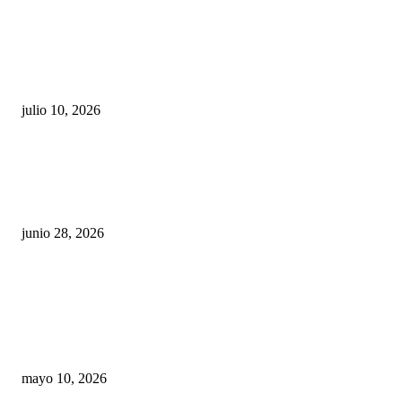
Maru Campos acusa: “La 4T negocia la ley” y pone
en riesgo la confianza en México
julio 10, 2026
¿Cuánto ganan los familiares de Cruz Pérez
Cuéllar en el Municipio?
junio 28, 2026
Rumbo al 2027: los suspirantes, la crisis
económica y el nuevo tablero político de
Chihuahua
mayo 10, 2026