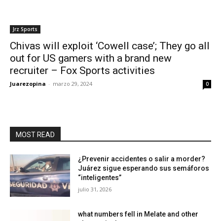
Jrz Sports
Chivas will exploit ‘Cowell case’; They go all
out for US gamers with a brand new
recruiter – Fox Sports activities
Juarezopina
-
marzo 29, 2024
0
MOST READ
¿Prevenir accidentes o salir a morder?
Juárez sigue esperando sus semáforos
“inteligentes”
julio 31, 2026
what numbers fell in Melate and other