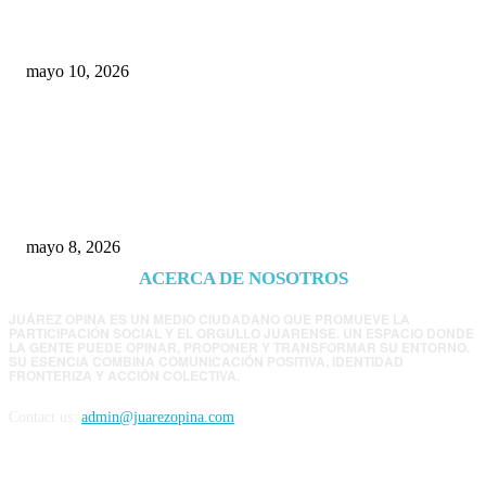
Chihuahua
mayo 10, 2026
Trump endurece presión contra Morena: ahora
EE.UU. revisará consulados mexicanos por
presunta influencia política
mayo 8, 2026
ACERCA DE NOSOTROS
JUÁREZ OPINA ES UN MEDIO CIUDADANO QUE PROMUEVE LA
PARTICIPACIÓN SOCIAL Y EL ORGULLO JUARENSE. UN ESPACIO DONDE
LA GENTE PUEDE OPINAR, PROPONER Y TRANSFORMAR SU ENTORNO.
SU ESENCIA COMBINA COMUNICACIÓN POSITIVA, IDENTIDAD
FRONTERIZA Y ACCIÓN COLECTIVA.
Contact us:
admin@juarezopina.com
FOLLOW US