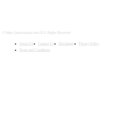
© https://juarezopina.com/ALL Rights Reserved
About Us
Contact Us
Disclaimer
Privacy Policy
Terms and Conditions