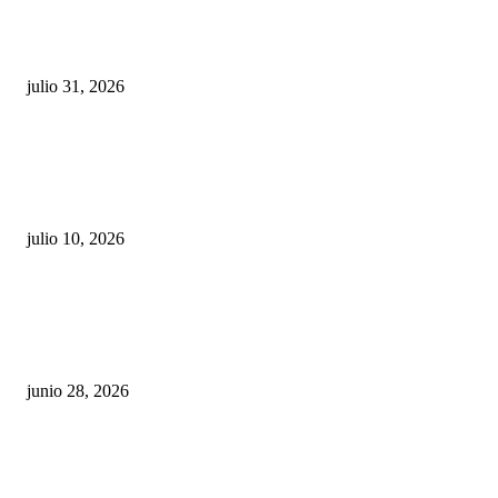
¿Prevenir accidentes o salir a morder? Juárez
sigue esperando sus semáforos “inteligentes”
julio 31, 2026
Maru Campos acusa: “La 4T negocia la ley” y pone
en riesgo la confianza en México
julio 10, 2026
¿Cuánto ganan los familiares de Cruz Pérez
Cuéllar en el Municipio?
junio 28, 2026
Rumbo al 2027: los suspirantes, la crisis
económica y el nuevo tablero político de