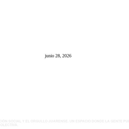
sa: “La 4T
¿Cuánto ganan los familiares de
 pone en riesgo
Cruz Pérez Cuéllar en el
México
Municipio?
junio 28, 2026
presión contra
.UU. revisará
canos por
ia política
CIÓN SOCIAL Y EL ORGULLO JUARENSE. UN ESPACIO DONDE LA GENTE P
OLECTIVA.