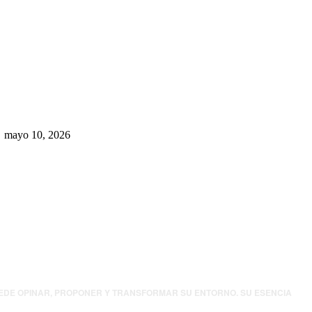
Rumbo al 2027: los suspirantes,
la crisis económica y el nuevo
tablero político de Chihuahua
mayo 10, 2026
UEDE OPINAR, PROPONER Y TRANSFORMAR SU ENTORNO. SU ESENCIA