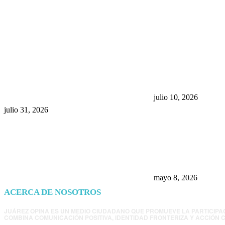
POPULAR POSTS
¿Prevenir accidentes o salir a
Maru Campos acu
morder? Juárez sigue
negocia la ley” y
esperando sus semáforos
la confianza en 
“inteligentes”
julio 10, 2026
julio 31, 2026
Trump endurece 
Morena: ahora EE
consulados mexi
presunta influenc
mayo 8, 2026
ACERCA DE NOSOTROS
JUÁREZ OPINA ES UN MEDIO CIUDADANO QUE PROMUEVE LA PARTICIPA
COMBINA COMUNICACIÓN POSITIVA, IDENTIDAD FRONTERIZA Y ACCIÓN C