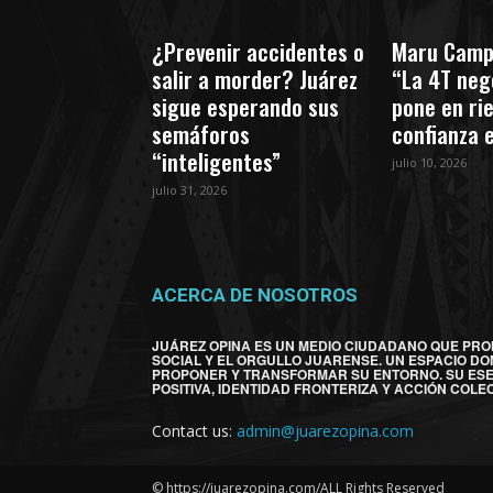
¿Prevenir accidentes o
Maru Camp
salir a morder? Juárez
“La 4T nego
sigue esperando sus
pone en ri
semáforos
confianza 
“inteligentes”
julio 10, 2026
julio 31, 2026
ACERCA DE NOSOTROS
JUÁREZ OPINA ES UN MEDIO CIUDADANO QUE PRO
SOCIAL Y EL ORGULLO JUARENSE. UN ESPACIO DO
PROPONER Y TRANSFORMAR SU ENTORNO. SU ES
POSITIVA, IDENTIDAD FRONTERIZA Y ACCIÓN COLEC
Contact us:
admin@juarezopina.com
© https://juarezopina.com/ALL Rights Reserved