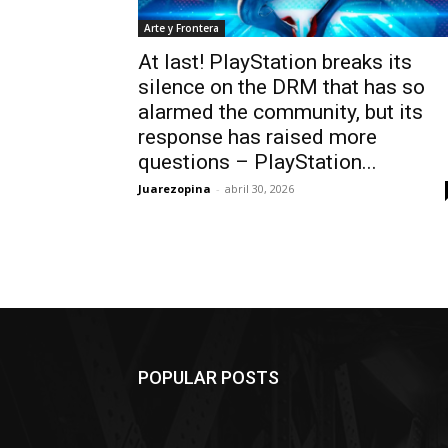
Arte y Frontera
At last! PlayStation breaks its
silence on the DRM that has so
alarmed the community, but its
response has raised more
questions – PlayStation...
Juarezopina
-
abril 30, 2026
POPULAR POSTS