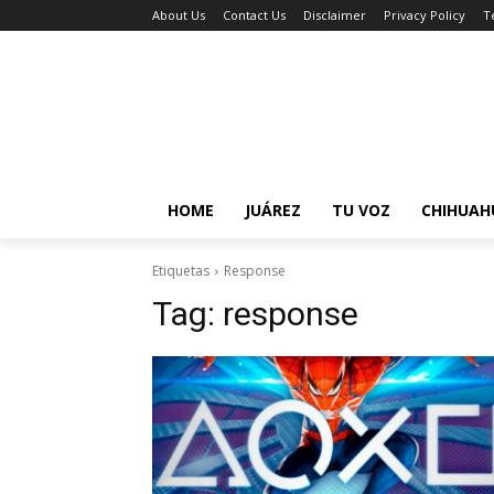
About Us
Contact Us
Disclaimer
Privacy Policy
T
HOME
JUÁREZ
TU VOZ
CHIHUAH
Etiquetas
Response
Tag:
response