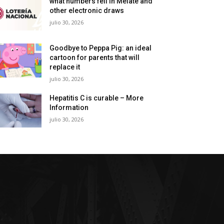
what numbers fell in Melate and
other electronic draws
julio 30, 2026
Goodbye to Peppa Pig: an ideal
cartoon for parents that will
replace it
julio 30, 2026
Hepatitis C is curable – More
Information
julio 30, 2026