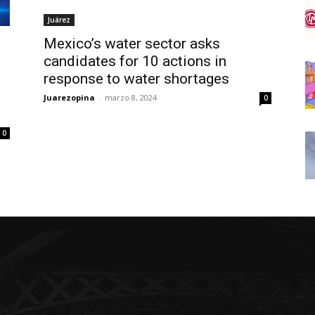
Juárez
Mexico’s water sector asks
candidates for 10 actions in
response to water shortages
Juarezopina
-
marzo 8, 2024
0
0