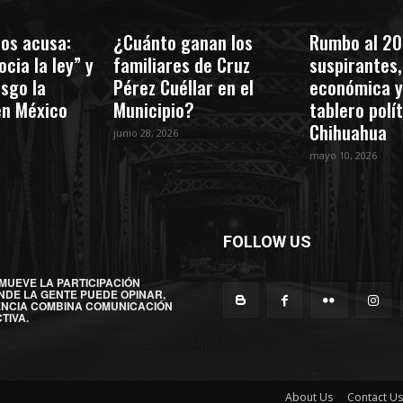
os acusa:
¿Cuánto ganan los
Rumbo al 20
cia la ley” y
familiares de Cruz
suspirantes, 
esgo la
Pérez Cuéllar en el
económica y
en México
Municipio?
tablero polí
Chihuahua
junio 28, 2026
mayo 10, 2026
FOLLOW US
MUEVE LA PARTICIPACIÓN
NDE LA GENTE PUEDE OPINAR,
ENCIA COMBINA COMUNICACIÓN
TIVA.
About Us
Contact Us