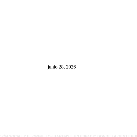
sa: “La 4T
¿Cuánto ganan los familiares de
 pone en riesgo
Cruz Pérez Cuéllar en el
México
Municipio?
junio 28, 2026
presión contra
.UU. revisará
canos por
ia política
CIÓN SOCIAL Y EL ORGULLO JUARENSE. UN ESPACIO DONDE LA GENTE P