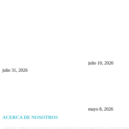
POPULAR POSTS
¿Prevenir accidentes o salir a
Maru Campos acu
morder? Juárez sigue
negocia la ley” y
esperando sus semáforos
la confianza en 
“inteligentes”
julio 10, 2026
julio 31, 2026
Trump endurece 
Morena: ahora EE
consulados mexi
presunta influenc
mayo 8, 2026
ACERCA DE NOSOTROS
JUÁREZ OPINA ES UN MEDIO CIUDADANO QUE PROMUEVE LA PARTICIPA