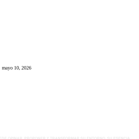
Rumbo al 2027: los suspirantes,
la crisis económica y el nuevo
tablero político de Chihuahua
mayo 10, 2026
UEDE OPINAR, PROPONER Y TRANSFORMAR SU ENTORNO. SU ESENCIA