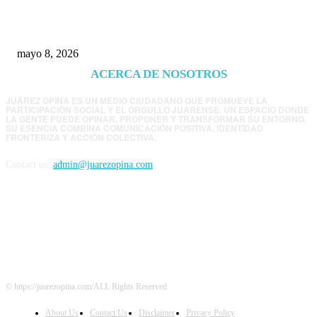
EE.UU. revisará consulados mexicanos por
presunta influencia política
mayo 8, 2026
ACERCA DE NOSOTROS
JUÁREZ OPINA ES UN MEDIO CIUDADANO QUE PROMUEVE LA
PARTICIPACIÓN SOCIAL Y EL ORGULLO JUARENSE. UN ESPACIO DONDE
LA GENTE PUEDE OPINAR, PROPONER Y TRANSFORMAR SU ENTORNO.
SU ESENCIA COMBINA COMUNICACIÓN POSITIVA, IDENTIDAD
FRONTERIZA Y ACCIÓN COLECTIVA.
Contact us:
admin@juarezopina.com
FOLLOW US
© https://juarezopina.com/ALL Rights Reserved
About Us
Contact Us
Disclaimer
Privacy Policy