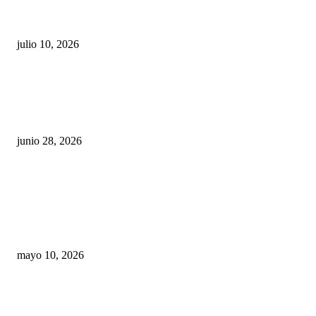
en riesgo la confianza en México
julio 10, 2026
¿Cuánto ganan los familiares de Cruz Pérez
Cuéllar en el Municipio?
junio 28, 2026
Rumbo al 2027: los suspirantes, la crisis
económica y el nuevo tablero político de
Chihuahua
mayo 10, 2026
Trump endurece presión contra Morena: ahora