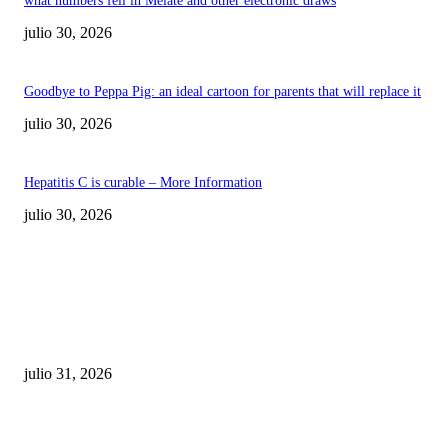
what numbers fell in Melate and other electronic draws
julio 30, 2026
Goodbye to Peppa Pig: an ideal cartoon for parents that will replace it
julio 30, 2026
Hepatitis C is curable – More Information
julio 30, 2026
POPULAR POSTS
¿Prevenir accidentes o salir a morder? Juárez
sigue esperando sus semáforos “inteligentes”
julio 31, 2026
Maru Campos acusa: “La 4T negocia la ley” y pone