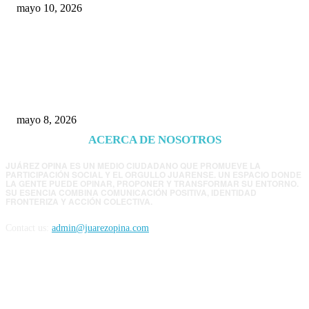
mayo 10, 2026
Trump endurece presión contra Morena: ahora
EE.UU. revisará consulados mexicanos por
presunta influencia política
mayo 8, 2026
ACERCA DE NOSOTROS
JUÁREZ OPINA ES UN MEDIO CIUDADANO QUE PROMUEVE LA
PARTICIPACIÓN SOCIAL Y EL ORGULLO JUARENSE. UN ESPACIO DONDE
LA GENTE PUEDE OPINAR, PROPONER Y TRANSFORMAR SU ENTORNO.
SU ESENCIA COMBINA COMUNICACIÓN POSITIVA, IDENTIDAD
FRONTERIZA Y ACCIÓN COLECTIVA.
Contact us:
admin@juarezopina.com
FOLLOW US