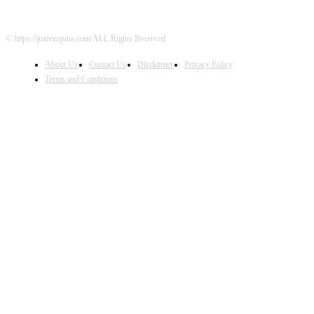
© https://juarezopina.com/ALL Rights Reserved
About Us
Contact Us
Disclaimer
Privacy Policy
Terms and Conditions