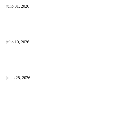
julio 31, 2026
Maru Campos acusa: “La 4T negocia la ley” y pone
en riesgo la confianza en México
julio 10, 2026
¿Cuánto ganan los familiares de Cruz Pérez
Cuéllar en el Municipio?
junio 28, 2026
Rumbo al 2027: los suspirantes, la crisis
económica y el nuevo tablero político de
Chihuahua