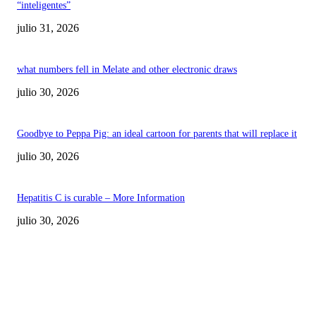
“inteligentes”
julio 31, 2026
what numbers fell in Melate and other electronic draws
julio 30, 2026
Goodbye to Peppa Pig: an ideal cartoon for parents that will replace it
julio 30, 2026
Hepatitis C is curable – More Information
julio 30, 2026
POPULAR POSTS
¿Prevenir accidentes o salir a morder? Juárez
sigue esperando sus semáforos “inteligentes”