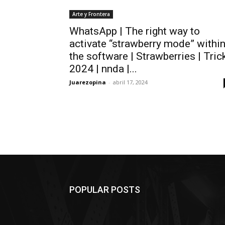
Arte y Frontera
WhatsApp | The right way to
activate “strawberry mode” withi
the software | Strawberries | Tric
2024 | nnda |...
Juarezopina
-
abril 17, 2024
POPULAR POSTS