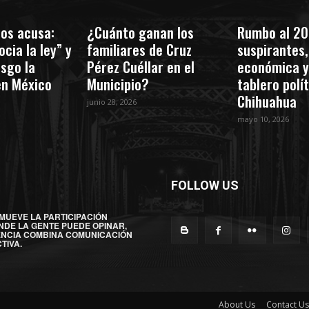
os acusa:
¿Cuánto ganan los
Rumbo al 20
cia la ley” y
familiares de Cruz
suspirantes, 
esgo la
Pérez Cuéllar en el
económica y
en México
Municipio?
tablero polí
Chihuahua
junio 28, 2026
mayo 10, 2026
FOLLOW US
MUEVE LA PARTICIPACIÓN
NDE LA GENTE PUEDE OPINAR,
ENCIA COMBINA COMUNICACIÓN
TIVA.
About Us
Contact Us