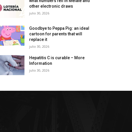
what numbers fell in Melate and
other electronic draws
julio 30, 2026
Goodbye to Peppa Pig: an ideal
cartoon for parents that will
replace it
julio 30, 2026
Hepatitis C is curable – More
Information
julio 30, 2026