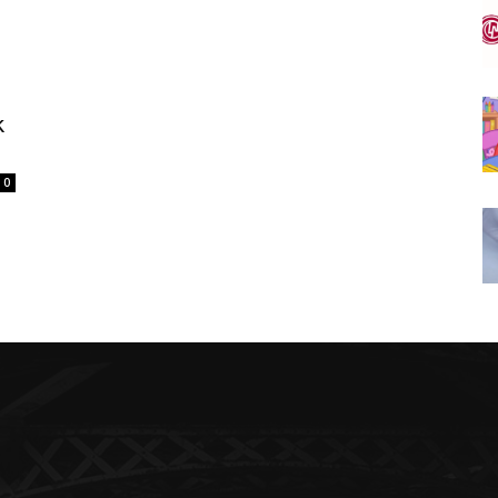
n
k
0