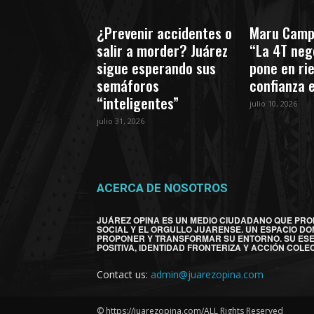
¿Prevenir accidentes o
Maru Camp
salir a morder? Juárez
“La 4T nego
sigue esperando sus
pone en ri
semáforos
confianza 
“inteligentes”
julio 10, 2026
julio 31, 2026
ACERCA DE NOSOTROS
JUÁREZ OPINA ES UN MEDIO CIUDADANO QUE PRO
SOCIAL Y EL ORGULLO JUARENSE. UN ESPACIO DO
PROPONER Y TRANSFORMAR SU ENTORNO. SU ES
POSITIVA, IDENTIDAD FRONTERIZA Y ACCIÓN COLEC
Contact us:
admin@juarezopina.com
© https://juarezopina.com/ALL Rights Reserved