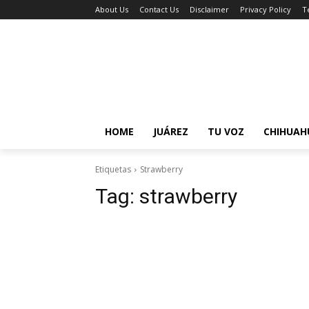
About Us
Contact Us
Disclaimer
Privacy Policy
T
HOME
JUÁREZ
TU VOZ
CHIHUAH
Etiquetas
Strawberry
Tag:
strawberry