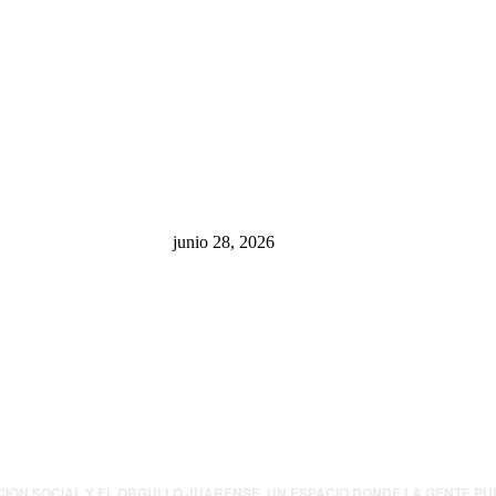
sa: “La 4T
¿Cuánto ganan los familiares de
 pone en riesgo
Cruz Pérez Cuéllar en el
México
Municipio?
junio 28, 2026
presión contra
.UU. revisará
canos por
ia política
CIÓN SOCIAL Y EL ORGULLO JUARENSE. UN ESPACIO DONDE LA GENTE P