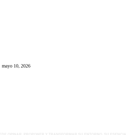
Rumbo al 2027: los suspirantes,
la crisis económica y el nuevo
tablero político de Chihuahua
mayo 10, 2026
UEDE OPINAR, PROPONER Y TRANSFORMAR SU ENTORNO. SU ESENCIA