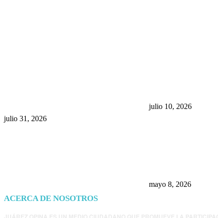
POPULAR POSTS
¿Prevenir accidentes o salir a
Maru Campos acu
morder? Juárez sigue
negocia la ley” y
esperando sus semáforos
la confianza en 
“inteligentes”
julio 10, 2026
julio 31, 2026
Trump endurece 
Morena: ahora EE
consulados mexi
presunta influenc
mayo 8, 2026
ACERCA DE NOSOTROS
JUÁREZ OPINA ES UN MEDIO CIUDADANO QUE PROMUEVE LA PARTICIPA