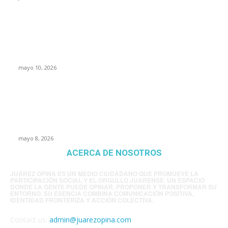
Rumbo al 2027: los suspirantes, la crisis
económica y el nuevo tablero político de
Chihuahua
mayo 10, 2026
Trump endurece presión contra Morena: ahora
EE.UU. revisará consulados mexicanos por
presunta influencia política
mayo 8, 2026
ACERCA DE NOSOTROS
JUÁREZ OPINA ES UN MEDIO CIUDADANO QUE PROMUEVE LA
PARTICIPACIÓN SOCIAL Y EL ORGULLO JUARENSE. UN ESPACIO
DONDE LA GENTE PUEDE OPINAR, PROPONER Y TRANSFORMAR SU
ENTORNO. SU ESENCIA COMBINA COMUNICACIÓN POSITIVA,
IDENTIDAD FRONTERIZA Y ACCIÓN COLECTIVA.
Contact us:
admin@juarezopina.com