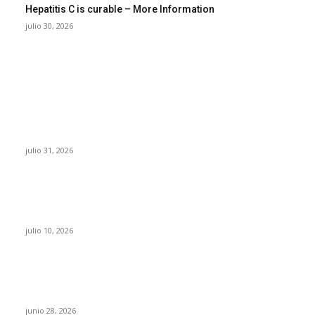
Hepatitis C is curable – More Information
julio 30, 2026
POPULAR POSTS
¿Prevenir accidentes o salir a morder? Juárez
sigue esperando sus semáforos “inteligentes”
julio 31, 2026
Maru Campos acusa: “La 4T negocia la ley” y
pone en riesgo la confianza en México
julio 10, 2026
¿Cuánto ganan los familiares de Cruz Pérez
Cuéllar en el Municipio?
junio 28, 2026