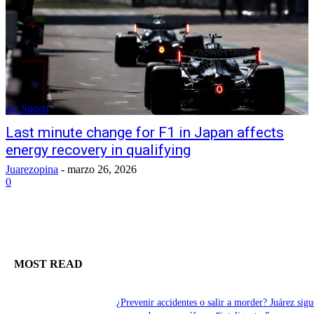
Jrz Sports
Last minute change for F1 in Japan affects
energy recovery in qualifying
Juarezopina
-
marzo 26, 2026
0
MOST READ
¿Prevenir accidentes o salir a morder? Juárez sigu