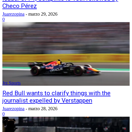
Checo Pérez
Juarezopina
-
marzo 29, 2026
0
Jrz Sports
Red Bull wants to clarify things with the
journalist expelled by Verstappen
Juarezopina
-
marzo 28, 2026
0