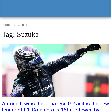
Etiquetas
Suzuka
Tag:
Suzuka
Jrz Sports
Antonelli wins the Japanese GP and is the new
leader of F1; Colapinto is 16th followed by