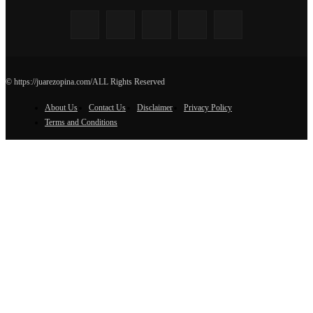
© https://juarezopina.com/ALL Rights Reserved
About Us
Contact Us
Disclaimer
Privacy Policy
Terms and Conditions