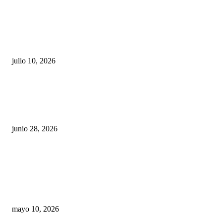
Maru Campos acusa: “La 4T negocia la ley” y pone
en riesgo la confianza en México
julio 10, 2026
¿Cuánto ganan los familiares de Cruz Pérez
Cuéllar en el Municipio?
junio 28, 2026
Rumbo al 2027: los suspirantes, la crisis
económica y el nuevo tablero político de
Chihuahua
mayo 10, 2026