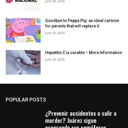
julio 30, 2026
Goodbye to Peppa Pig: an ideal cartoon
for parents that will replace it
julio 30, 2026
Hepatitis C is curable – More Information
julio 30, 2026
POPULAR POSTS
¿Prevenir accidentes o salir a
morder? Juárez sigue
esperando sus semáforos