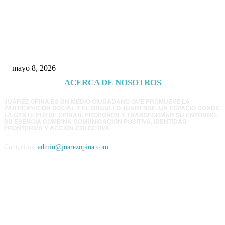
Trump endurece presión contra Morena: ahora
EE.UU. revisará consulados mexicanos por
presunta influencia política
mayo 8, 2026
ACERCA DE NOSOTROS
JUÁREZ OPINA ES UN MEDIO CIUDADANO QUE PROMUEVE LA
PARTICIPACIÓN SOCIAL Y EL ORGULLO JUARENSE. UN ESPACIO DONDE
LA GENTE PUEDE OPINAR, PROPONER Y TRANSFORMAR SU ENTORNO.
SU ESENCIA COMBINA COMUNICACIÓN POSITIVA, IDENTIDAD
FRONTERIZA Y ACCIÓN COLECTIVA.
Contact us:
admin@juarezopina.com
FOLLOW US