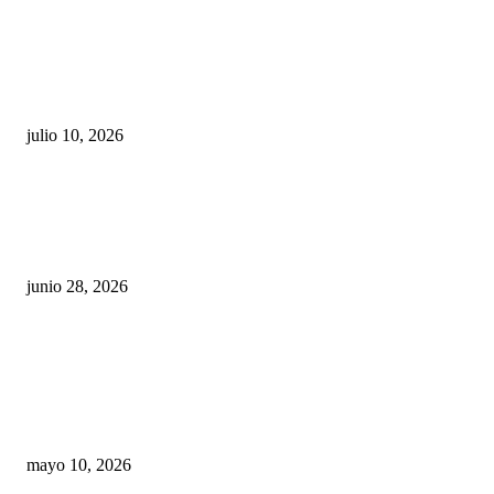
Maru Campos acusa: “La 4T negocia la ley” y pone
en riesgo la confianza en México
julio 10, 2026
¿Cuánto ganan los familiares de Cruz Pérez
Cuéllar en el Municipio?
junio 28, 2026
Rumbo al 2027: los suspirantes, la crisis
económica y el nuevo tablero político de
Chihuahua
mayo 10, 2026