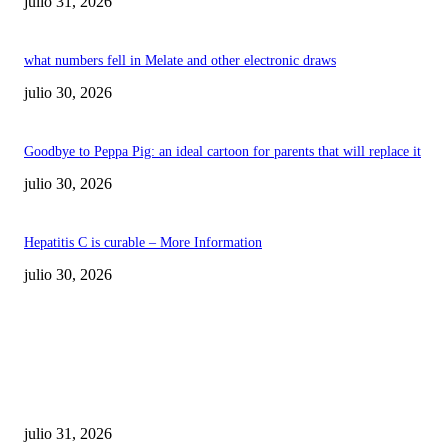
julio 31, 2026
what numbers fell in Melate and other electronic draws
julio 30, 2026
Goodbye to Peppa Pig: an ideal cartoon for parents that will replace it
julio 30, 2026
Hepatitis C is curable – More Information
julio 30, 2026
POPULAR POSTS
¿Prevenir accidentes o salir a morder? Juárez
sigue esperando sus semáforos “inteligentes”
julio 31, 2026