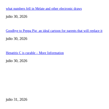
what numbers fell in Melate and other electronic draws
julio 30, 2026
Goodbye to Peppa Pig: an ideal cartoon for parents that will replace it
julio 30, 2026
Hepatitis C is curable – More Information
julio 30, 2026
POPULAR POSTS
¿Prevenir accidentes o salir a morder? Juárez
sigue esperando sus semáforos “inteligentes”
julio 31, 2026