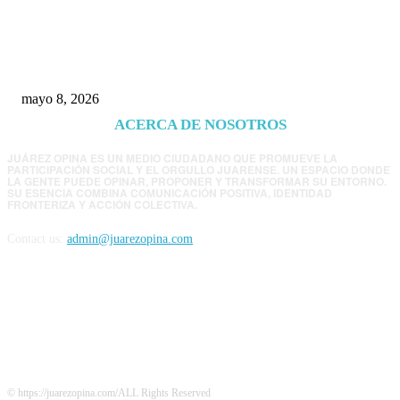
Trump endurece presión contra Morena: ahora
EE.UU. revisará consulados mexicanos por
presunta influencia política
mayo 8, 2026
ACERCA DE NOSOTROS
JUÁREZ OPINA ES UN MEDIO CIUDADANO QUE PROMUEVE LA
PARTICIPACIÓN SOCIAL Y EL ORGULLO JUARENSE. UN ESPACIO DONDE
LA GENTE PUEDE OPINAR, PROPONER Y TRANSFORMAR SU ENTORNO.
SU ESENCIA COMBINA COMUNICACIÓN POSITIVA, IDENTIDAD
FRONTERIZA Y ACCIÓN COLECTIVA.
Contact us:
admin@juarezopina.com
FOLLOW US
© https://juarezopina.com/ALL Rights Reserved