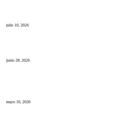
Maru Campos acusa: “La 4T negocia la ley” y pone
en riesgo la confianza en México
julio 10, 2026
¿Cuánto ganan los familiares de Cruz Pérez
Cuéllar en el Municipio?
junio 28, 2026
Rumbo al 2027: los suspirantes, la crisis
económica y el nuevo tablero político de
Chihuahua
mayo 10, 2026