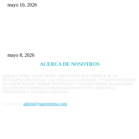
mayo 10, 2026
Trump endurece presión contra Morena: ahora
EE.UU. revisará consulados mexicanos por
presunta influencia política
mayo 8, 2026
ACERCA DE NOSOTROS
JUÁREZ OPINA ES UN MEDIO CIUDADANO QUE PROMUEVE LA
PARTICIPACIÓN SOCIAL Y EL ORGULLO JUARENSE. UN ESPACIO DONDE
LA GENTE PUEDE OPINAR, PROPONER Y TRANSFORMAR SU ENTORNO.
SU ESENCIA COMBINA COMUNICACIÓN POSITIVA, IDENTIDAD
FRONTERIZA Y ACCIÓN COLECTIVA.
Contact us:
admin@juarezopina.com
FOLLOW US