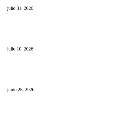
julio 31, 2026
Maru Campos acusa: “La 4T negocia la ley” y pone
en riesgo la confianza en México
julio 10, 2026
¿Cuánto ganan los familiares de Cruz Pérez
Cuéllar en el Municipio?
junio 28, 2026
Rumbo al 2027: los suspirantes, la crisis
económica y el nuevo tablero político de
Chihuahua