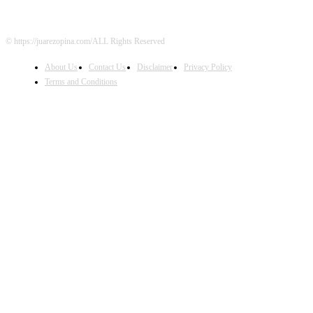
© https://juarezopina.com/ALL Rights Reserved
About Us
Contact Us
Disclaimer
Privacy Policy
Terms and Conditions