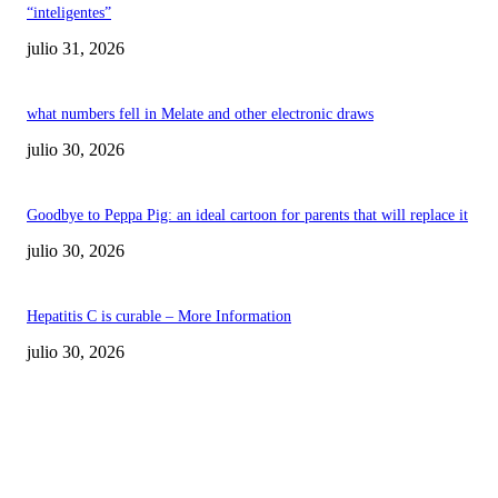
“inteligentes”
julio 31, 2026
what numbers fell in Melate and other electronic draws
julio 30, 2026
Goodbye to Peppa Pig: an ideal cartoon for parents that will replace it
julio 30, 2026
Hepatitis C is curable – More Information
julio 30, 2026
POPULAR POSTS
¿Prevenir accidentes o salir a morder? Juárez
sigue esperando sus semáforos “inteligentes”