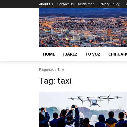
About Us
Contact Us
Disclaimer
Privacy Policy
T
HOME
JUÁREZ
TU VOZ
CHIHUAH
Etiquetas
Taxi
Tag:
taxi