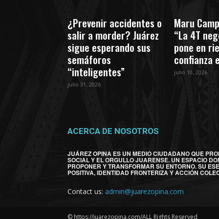
¿Prevenir accidentes o
Maru Camp
salir a morder? Juárez
“La 4T nego
sigue esperando sus
pone en ri
semáforos
confianza 
“inteligentes”
julio 10, 2026
julio 31, 2026
ACERCA DE NOSOTROS
JUÁREZ OPINA ES UN MEDIO CIUDADANO QUE PRO
SOCIAL Y EL ORGULLO JUARENSE. UN ESPACIO DO
PROPONER Y TRANSFORMAR SU ENTORNO. SU ES
POSITIVA, IDENTIDAD FRONTERIZA Y ACCIÓN COLEC
Contact us:
admin@juarezopina.com
© https://juarezopina.com/ALL Rights Reserved