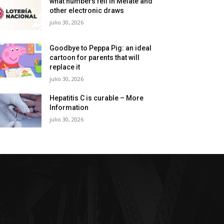
what numbers fell in Melate and
other electronic draws
julio 30, 2026
Goodbye to Peppa Pig: an ideal
cartoon for parents that will
replace it
julio 30, 2026
Hepatitis C is curable – More
Information
julio 30, 2026