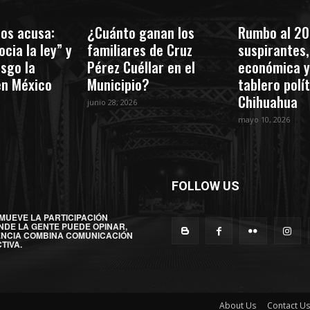
os acusa:
¿Cuánto ganan los
Rumbo al 20
cia la ley” y
familiares de Cruz
suspirantes, 
esgo la
Pérez Cuéllar en el
económica y
en México
Municipio?
tablero polí
Chihuahua
junio 28, 2026
mayo 10, 2026
FOLLOW US
MUEVE LA PARTICIPACIÓN
NDE LA GENTE PUEDE OPINAR,
ENCIA COMBINA COMUNICACIÓN
TIVA.
About Us
Contact Us