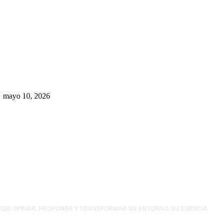
Rumbo al 2027: los suspirantes,
la crisis económica y el nuevo
tablero político de Chihuahua
mayo 10, 2026
UEDE OPINAR, PROPONER Y TRANSFORMAR SU ENTORNO. SU ESENCIA