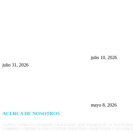
POPULAR POSTS
¿Prevenir accidentes o salir a
Maru Campos acu
morder? Juárez sigue
negocia la ley” y
esperando sus semáforos
la confianza en 
“inteligentes”
julio 10, 2026
julio 31, 2026
Trump endurece 
Morena: ahora EE
consulados mexi
presunta influenc
mayo 8, 2026
ACERCA DE NOSOTROS
JUÁREZ OPINA ES UN MEDIO CIUDADANO QUE PROMUEVE LA PARTICIPA
COMBINA COMUNICACIÓN POSITIVA, IDENTIDAD FRONTERIZA Y ACCIÓN C