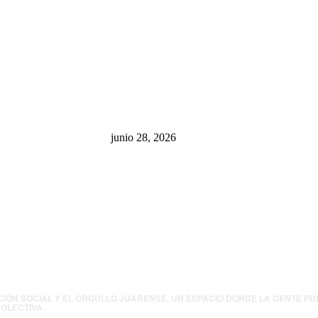
sa: “La 4T
¿Cuánto ganan los familiares de
 pone en riesgo
Cruz Pérez Cuéllar en el
México
Municipio?
junio 28, 2026
presión contra
.UU. revisará
canos por
ia política
CIÓN SOCIAL Y EL ORGULLO JUARENSE. UN ESPACIO DONDE LA GENTE P
OLECTIVA.