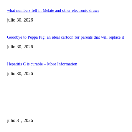
what numbers fell in Melate and other electronic draws
julio 30, 2026
Goodbye to Peppa Pig: an ideal cartoon for parents that will replace it
julio 30, 2026
Hepatitis C is curable – More Information
julio 30, 2026
POPULAR POSTS
¿Prevenir accidentes o salir a morder? Juárez
sigue esperando sus semáforos “inteligentes”
julio 31, 2026