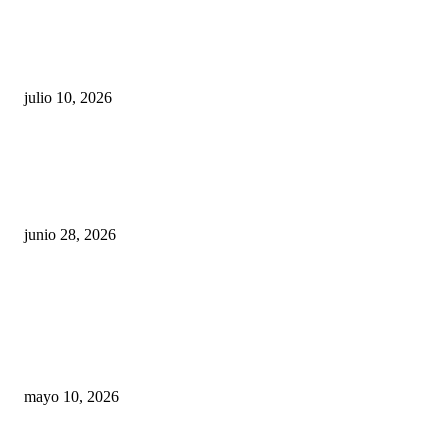
Maru Campos acusa: “La 4T negocia la ley” y pone
en riesgo la confianza en México
julio 10, 2026
¿Cuánto ganan los familiares de Cruz Pérez
Cuéllar en el Municipio?
junio 28, 2026
Rumbo al 2027: los suspirantes, la crisis
económica y el nuevo tablero político de
Chihuahua
mayo 10, 2026