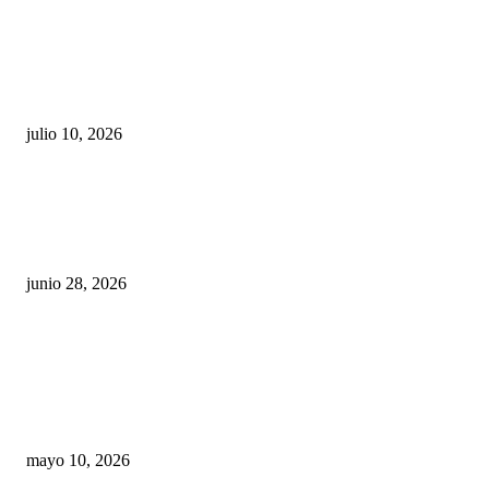
Maru Campos acusa: “La 4T negocia la ley” y pone
en riesgo la confianza en México
julio 10, 2026
¿Cuánto ganan los familiares de Cruz Pérez
Cuéllar en el Municipio?
junio 28, 2026
Rumbo al 2027: los suspirantes, la crisis
económica y el nuevo tablero político de
Chihuahua
mayo 10, 2026