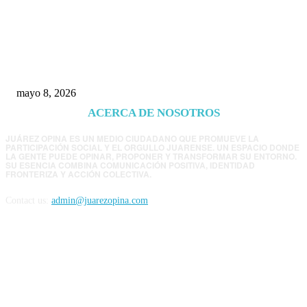
Trump endurece presión contra Morena: ahora
EE.UU. revisará consulados mexicanos por
presunta influencia política
mayo 8, 2026
ACERCA DE NOSOTROS
JUÁREZ OPINA ES UN MEDIO CIUDADANO QUE PROMUEVE LA
PARTICIPACIÓN SOCIAL Y EL ORGULLO JUARENSE. UN ESPACIO DONDE
LA GENTE PUEDE OPINAR, PROPONER Y TRANSFORMAR SU ENTORNO.
SU ESENCIA COMBINA COMUNICACIÓN POSITIVA, IDENTIDAD
FRONTERIZA Y ACCIÓN COLECTIVA.
Contact us:
admin@juarezopina.com
FOLLOW US