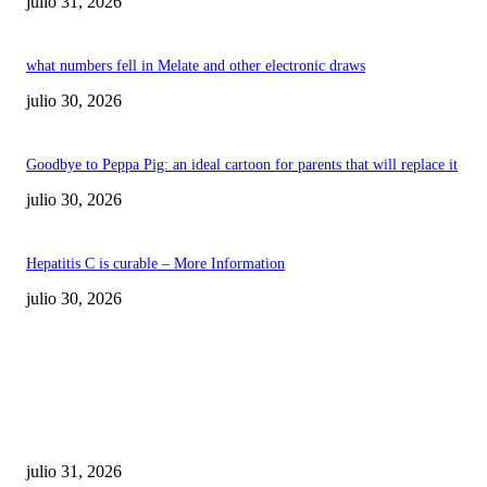
julio 31, 2026
what numbers fell in Melate and other electronic draws
julio 30, 2026
Goodbye to Peppa Pig: an ideal cartoon for parents that will replace it
julio 30, 2026
Hepatitis C is curable – More Information
julio 30, 2026
POPULAR POSTS
¿Prevenir accidentes o salir a morder? Juárez
sigue esperando sus semáforos “inteligentes”
julio 31, 2026